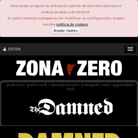
Para poder asegurar la utilización óptima de este sitio utilizamos
cookies propias y de terceros.
Si usted continúa navegando sin modificar su configuración, acepta
nuestra
política de cookies
.
Aceptar Cookies
ENTRA
CONTENIDO
punk rock / gothic rock / alternative rock / post-punk / rock / psychedelic
COMUNIDAD
rock
FEEEDBACK
FOROS