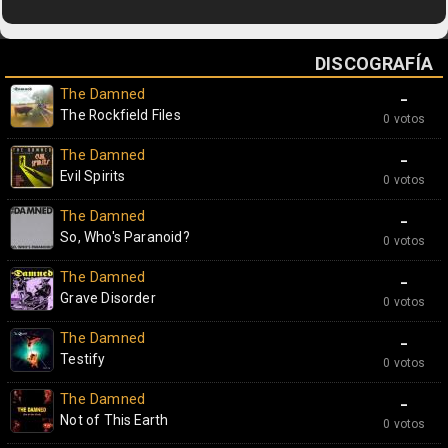
DISCOGRAFÍA
The Damned
-
The Rockfield Files
0 votos
The Damned
-
Evil Spirits
0 votos
The Damned
-
So, Who's Paranoid?
0 votos
The Damned
-
Grave Disorder
0 votos
The Damned
-
Testify
0 votos
The Damned
-
Not of This Earth
0 votos