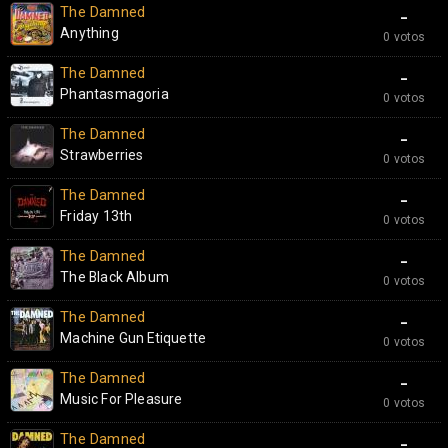
The Damned
-
Anything
0 votos
The Damned
-
Phantasmagoria
0 votos
The Damned
-
Strawberries
0 votos
The Damned
-
Friday 13th
0 votos
The Damned
-
The Black Album
0 votos
The Damned
-
Machine Gun Etiquette
0 votos
The Damned
-
Music For Pleasure
0 votos
The Damned
-