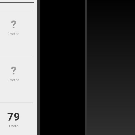
?
0 votos
?
0 votos
79
1 voto