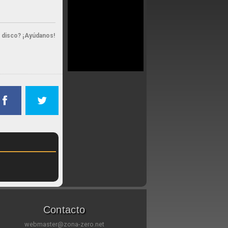
n disco? ¡Ayúdanos!
Contacto
webmaster@zona-zero.net