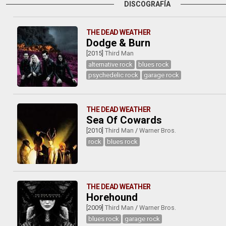
DISCOGRAFÍA
THE DEAD WEATHER
Dodge & Burn
[2015]
Third Man
alternative rock
blues rock
psychedelic rock
garage rock
THE DEAD WEATHER
Sea Of Cowards
[2010]
Third Man
/
Warner Bros.
rock
blues rock
THE DEAD WEATHER
Horehound
[2009]
Third Man
/
Warner Bros.
blues rock
garage rock