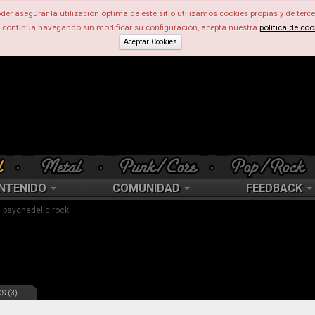
der asegurar la utilización óptima de este sitio utilizamos cookies propias y de terce
d continúa navegando sin modificar su configuración, acepta nuestra
política de coo
Aceptar Cookies
NTENIDO
COMUNIDAD
FEEDBACK
 / psychedelic rock
S (3)