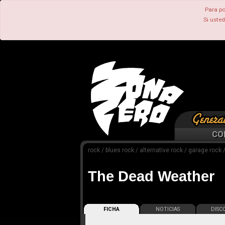
Para po
Si uste
CO
rock / blues rock / alternative rock / garage rock
The Dead Weather
FICHA
NOTICIAS
DISCO