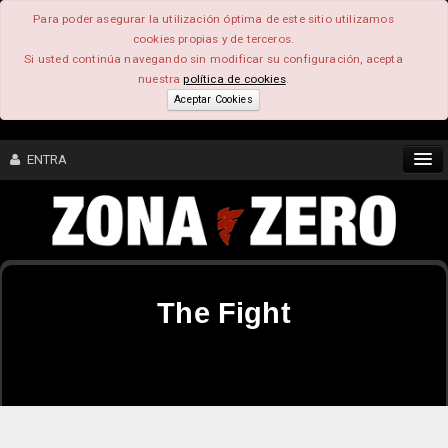
Para poder asegurar la utilización óptima de este sitio utilizamos
cookies propias y de terceros.
Si usted continúa navegando sin modificar su configuración, acepta
nuestra
política de cookies
.
Aceptar Cookies
ENTRA
CONTENIDO
COMUNIDAD
The Fight
FEEEDBACK
FOROS