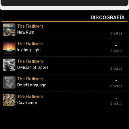
DISCOGRAFÍA
The Flatliners
-
New Ruin
0 votos
The Flatliners
-
Inviting Light
0 votos
The Flatliners
-
Division of Spoils
0 votos
The Flatliners
-
Dead Language
0 votos
The Flatliners
-
Cavalcade
0 votos