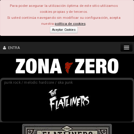
Para poder asegurar la utilización óptima de este sitio utilizamos
cookies propias y de terceros.
Si usted continúa navegando sin modificar su configuración, acepta
nuestra
política de cookies
.
Aceptar Cookies
ENTRA
CONTENIDO
punk rock / melodic hardcore / ska punk
COMUNIDAD
FEEEDBACK
FOROS