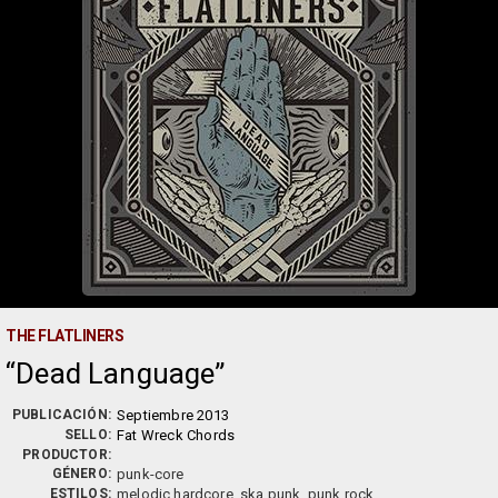
THE FLATLINERS
Dead Language
PUBLICACIÓN:
Septiembre 2013
SELLO:
Fat Wreck Chords
PRODUCTOR:
GÉNERO:
punk-core
ESTILOS:
melodic hardcore, ska punk, punk rock