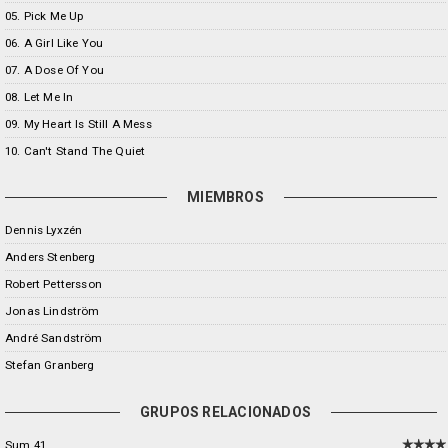
05. Pick Me Up
06. A Girl Like You
07. A Dose Of You
08. Let Me In
09. My Heart Is Still A Mess
10. Can't Stand The Quiet
MIEMBROS
Dennis Lyxzén
Anders Stenberg
Robert Pettersson
Jonas Lindström
André Sandström
Stefan Granberg
GRUPOS RELACIONADOS
Sum 41