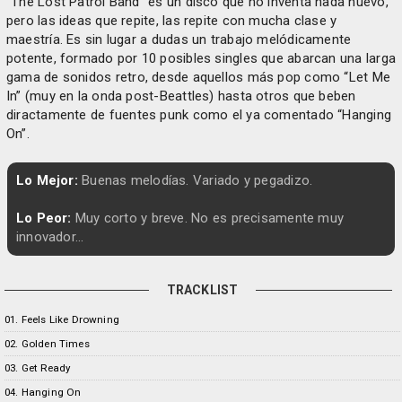
“The Lost Patrol Band” es un disco que no inventa nada nuevo,
pero las ideas que repite, las repite con mucha clase y
maestría. Es sin lugar a dudas un trabajo melódicamente
potente, formado por 10 posibles singles que abarcan una larga
gama de sonidos retro, desde aquellos más pop como “Let Me
In” (muy en la onda post-Beattles) hasta otros que beben
diractamente de fuentes punk como el ya comentado “Hanging
On”.
Lo Mejor:
Buenas melodías. Variado y pegadizo.
Lo Peor:
Muy corto y breve. No es precisamente muy
innovador...
TRACKLIST
01. Feels Like Drowning
02. Golden Times
03. Get Ready
04. Hanging On