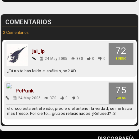
COMENTARIOS
2 Comentarios
72
jai_lp
24 May 2005
338
0
0
BUENO
¿Tú no te has leído el análisis, no? XD
75
PcPunk
24 May 2005
370
0
0
BUENO
el disco esta entretenido, prediero el anterior la verdad, se me hacia
mas fresco. Por cierto... grupos relacionados ¿Refused? :S
DISCOGRAFÍA