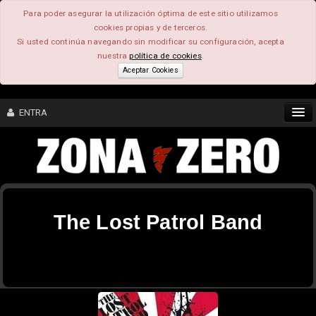
Para poder asegurar la utilización óptima de este sitio utilizamos
cookies propias y de terceros.
Si usted continúa navegando sin modificar su configuración, acepta
nuestra
política de cookies
.
Aceptar Cookies
ENTRA
CONTENIDO
COMUNIDAD
The Lost Patrol Band
FEEEDBACK
FOROS