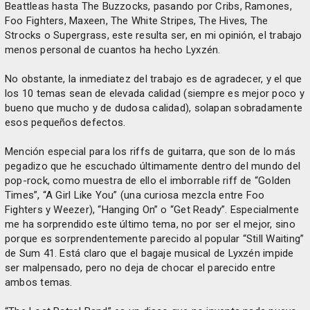
Beattleas hasta The Buzzocks, pasando por Cribs, Ramones,
Foo Fighters, Maxeen, The White Stripes, The Hives, The
Strocks o Supergrass, este resulta ser, en mi opinión, el trabajo
menos personal de cuantos ha hecho Lyxzén.
No obstante, la inmediatez del trabajo es de agradecer, y el que
los 10 temas sean de elevada calidad (siempre es mejor poco y
bueno que mucho y de dudosa calidad), solapan sobradamente
esos pequeños defectos.
Mención especial para los riffs de guitarra, que son de lo más
pegadizo que he escuchado últimamente dentro del mundo del
pop-rock, como muestra de ello el imborrable riff de “Golden
Times”, “A Girl Like You” (una curiosa mezcla entre Foo
Fighters y Weezer), “Hanging On” o “Get Ready”. Especialmente
me ha sorprendido este último tema, no por ser el mejor, sino
porque es sorprendentemente parecido al popular “Still Waiting”
de Sum 41. Está claro que el bagaje musical de Lyxzén impide
ser malpensado, pero no deja de chocar el parecido entre
ambos temas.