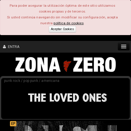
Para poder asegurar la utilización óptima de este sitio utilizamos
cookies propias y de terceros.
Si usted continúa navegando sin modificar su configuración, acepta
nuestra
política de cookies
.
Aceptar Cookies
ENTRA
CONTENIDO
punk rock / pop punk / americana
COMUNIDAD
FEEEDBACK
FOROS
EP