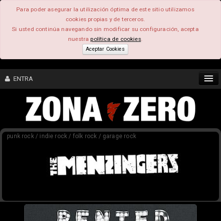
Para poder asegurar la utilización óptima de este sitio utilizamos
cookies propias y de terceros.
Si usted continúa navegando sin modificar su configuración, acepta
nuestra
política de cookies
.
Aceptar Cookies
ENTRA
CONTENIDO
punk rock / indie rock / folk rock / garage rock
COMUNIDAD
FEEEDBACK
FOROS