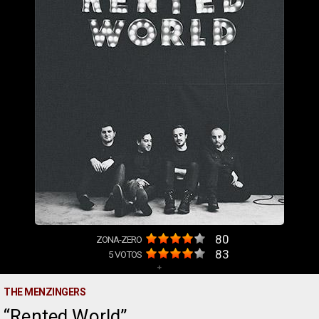
80
ZONA-ZERO
83
5
VOTOS
+
THE MENZINGERS
Rented World