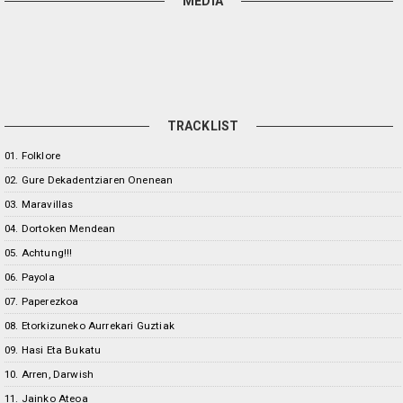
MEDIA
TRACKLIST
01. Folklore
02. Gure Dekadentziaren Onenean
03. Maravillas
04. Dortoken Mendean
05. Achtung!!!
06. Payola
07. Paperezkoa
08. Etorkizuneko Aurrekari Guztiak
09. Hasi Eta Bukatu
10. Arren, Darwish
11. Jainko Ateoa