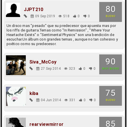
80
JJPT210
09 Sep 2019
518
0
0
BUENO
Un disco mas "pesado" que su predecesor que apuesta mas por
los riffs de guitarra.Temas como "In Remission" , "Where Your
Heartache Exists" o "Sentimental Physics" son una bendición de
escuchar.Un álbum con grandes temas , aunque no tan cohesivo y
poético como su predecesor.
90
Siva_McCoy
27 Sep 2014
323
0
0
MUY BUENO
75
kiba
04 Jun 2014
331
0
0
BUENO
85
rearviewmirror