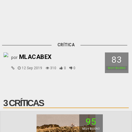
CRÍTICA
MLACABEX
83
por
12 Sep 2019
310
0
0
MUY BUENO
3 CRÍTICAS
95
MUY BUENO