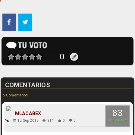
COMENTARIOS
5 Comentarios
83
MLACABEX
12 Sep 2019
311
0
0
MUY BUENO