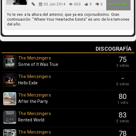
03 Jun 2014
600
0
0
MUY BUENO
Yo le veo a la altura del anterior, que ya era cojonudisimo. Gran
continuación. "Where Your Heartache Exists" es uno de los temones
del año.
DISCOGRAFÍA
The Menzingers
75
Some of It Was True
3 votos
The Menzingers
-
Hello Exile
0 votos
The Menzingers
80
After the Party
1 voto
The Menzingers
83
Rented World
5 votos
The Menzingers
78