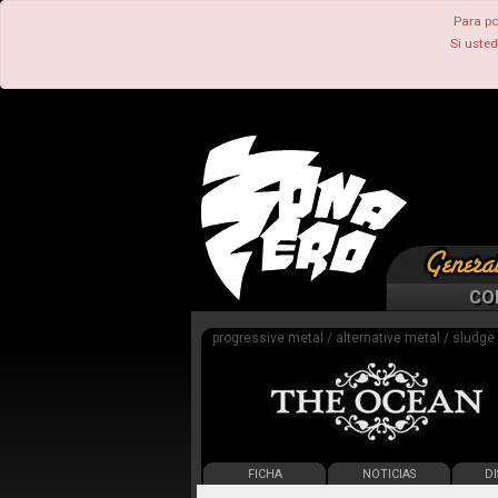
Para po
Si uste
CO
progressive metal / alternative metal / sludge 
FICHA
NOTICIAS
DI