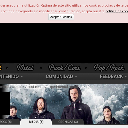
der asegurar la utilización óptima de este sitio utilizamos cookies propias y de terce
d continúa navegando sin modificar su configuración, acepta nuestra
política de coo
Aceptar Cookies
NTENIDO
COMUNIDAD
FEEDBACK
metal / art rock / post-metal / experimental metal
SCOS (8)
MEDIA (5)
CRONICAS (3)