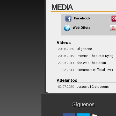
MEDIA
Facebook
Web Oficial
Vídeos
20.08.2020 -
Oligocene
20.06.2019 -
Permian: The Great Dying
27.05.2011 -
She Was The Ocean
11.02.2011 -
Firmament (Official Live)
Adelantos
02.07.2020 -
Jurassic | Cretaceous
Síguenos