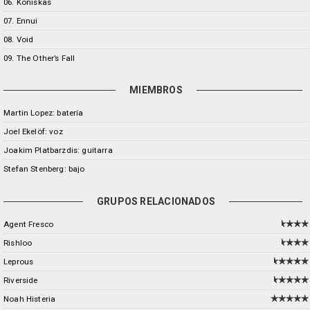
06. Koniskas
07. Ennui
08. Void
09. The Other’s Fall
MIEMBROS
Martin Lopez: batería
Joel Ekelöf: voz
Joakim Platbarzdis: guitarra
Stefan Stenberg: bajo
GRUPOS RELACIONADOS
Agent Fresco
Rishloo
Leprous
Riverside
Noah Histeria