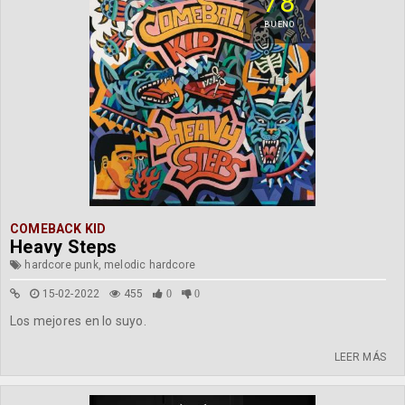
78
BUENO
COMEBACK KID
Heavy Steps
hardcore punk, melodic hardcore
15-02-2022
455
0
0
Los mejores en lo suyo.
LEER MÁS