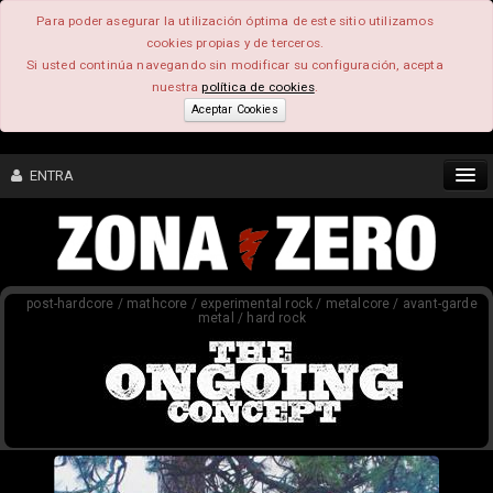
Para poder asegurar la utilización óptima de este sitio utilizamos
cookies propias y de terceros.
Si usted continúa navegando sin modificar su configuración, acepta
nuestra
política de cookies
.
Aceptar Cookies
ENTRA
CONTENIDO
post-hardcore / mathcore / experimental rock / metalcore / avant-garde
COMUNIDAD
metal / hard rock
FEEEDBACK
FOROS