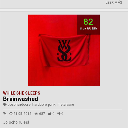
LEER MÁS
82
MUY BUENO
WHILE SHE SLEEPS
Brainwashed
post-hardcore, hardcore punk, metalcore
21-05-2015
687
0
0
Jolocho rules!