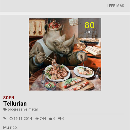
LEER MÁS
80
BUENO
SOEN
Tellurian
progressive metal
19-11-2014
744
0
0
Mu rico.