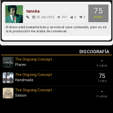
75
tanoka
23 Jun 2015
767
0
0
BUENO
El disco está bastante bien y se nota el caos contenido, pero no sé
si la producción me acaba de convencer.
DISCOGRAFÍA
The Ongoing Concept
-
Places
0 votos
The Ongoing Concept
75
Handmade
1 voto
The Ongoing Concept
-
Saloon
0 votos