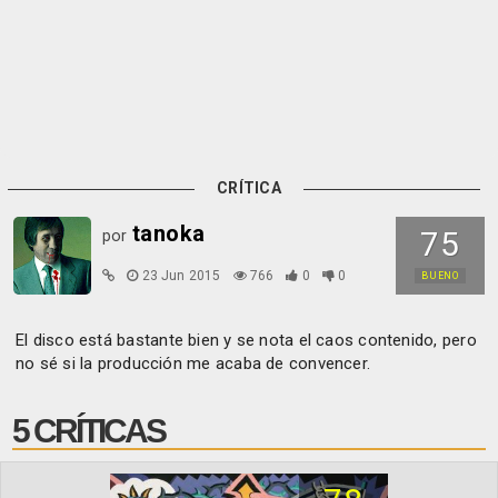
CRÍTICA
tanoka
75
por
23 Jun 2015
766
0
0
BUENO
El disco está bastante bien y se nota el caos contenido, pero
no sé si la producción me acaba de convencer.
5 CRÍTICAS