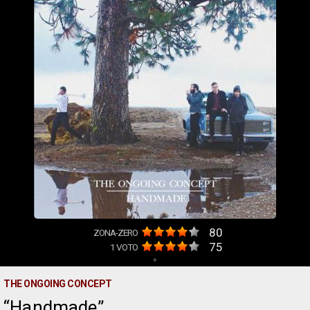
80
ZONA-ZERO
75
1
VOTO
+
THE ONGOING CONCEPT
Handmade