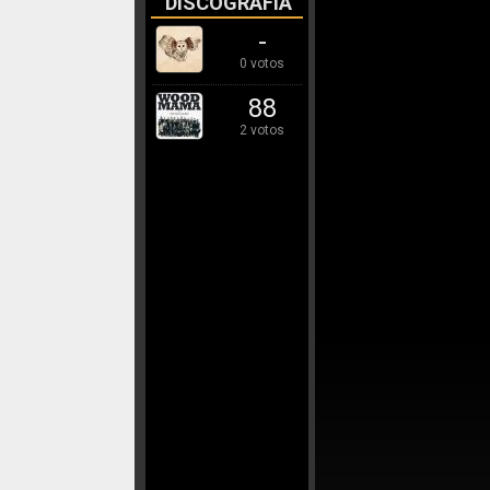
DISCOGRAFÍA
-
0 votos
88
2 votos