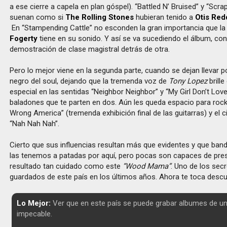
a ese cierre a capela en plan góspel). “Battled N’ Bruised” y “Scr
suenan como si
The Rolling Stones
hubieran tenido a
Otis Red
En “Stampending Cattle” no esconden la gran importancia que l
Fogerty
tiene en su sonido. Y así se va sucediendo el álbum, co
demostración de clase magistral detrás de otra.
Pero lo mejor viene en la segunda parte, cuando se dejan llevar p
negro del soul, dejando que la tremenda voz de
Tony Lopez
brill
especial en las sentidas “Neighbor Neighbor” y “My Girl Don’t Lov
baladones que te parten en dos. Aún les queda espacio para roc
Wrong America” (tremenda exhibición final de las guitarras) y el ci
“Nah Nah Nah”.
Cierto que sus influencias resultan más que evidentes y que band
las tenemos a patadas por aquí, pero pocas son capaces de pre
resultado tan cuidado como este
“Wood Mama”
. Uno de los sec
guardados de este país en los últimos años. Ahora te toca descubr
Lo Mejor:
Ver que en este país se puede grabar albumes de un
impecable.