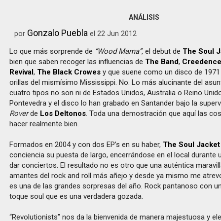
ANÁLISIS
Gonzalo Puebla
por
el 22 Jun 2012
Lo que más sorprende de
“Wood Mama”
, el debut de
The Soul J
bien que saben recoger las influencias de
The Band
,
Creedence
Revival
,
The Black Crowes
y que suene como un disco de 1971 
orillas del mismísimo Mississippi. No. Lo más alucinante del asu
cuatro tipos no son ni de Estados Unidos, Australia o Reino Unid
Pontevedra y el disco lo han grabado en Santander bajo la super
Rover
de
Los Deltonos
. Toda una demostración que aquí las co
hacer realmente bien.
Formados en 2004 y con dos EP’s en su haber,
The Soul Jacket
conciencia su puesta de largo, encerrándose en el local durante
dar conciertos. El resultado no es otro que una auténtica maravill
amantes del rock and roll más añejo y desde ya mismo me atrevo
es una de las grandes sorpresas del año. Rock pantanoso con un
toque soul que es una verdadera gozada.
“Revolutionists” nos da la bienvenida de manera majestuosa y el