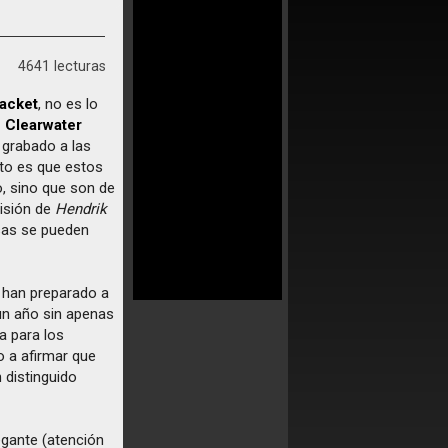
4641 lecturas
acket
, no es lo
 Clearwater
grabado a las
nto es que estos
o, sino que son de
visión de
Hendrik
sas se pueden
han preparado a
 un año sin apenas
a para los
 a afirmar que
 distinguido
egante (atención