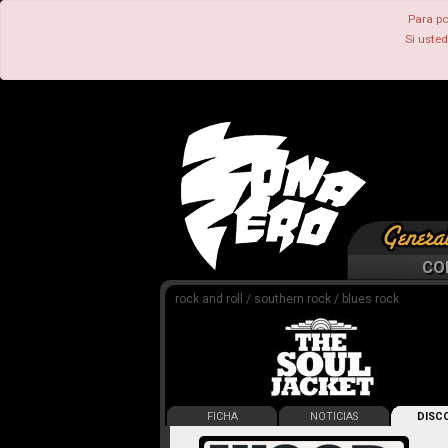
Para po
Si uste
CO
rock and roll / southern rock / blues rock
FICHA
NOTICIAS
DISCO