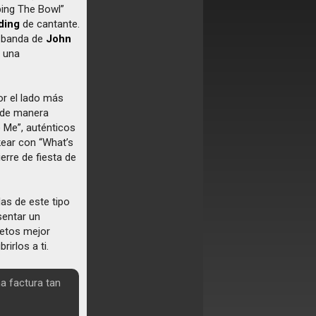
aping The Bowl”
ding
de cantante.
a banda de
John
n una
or el lado más
e de manera
e Me”, auténticos
kear con “What’s
erre de fiesta de
as de este tipo
sentar un
retos mejor
irlos a ti.
a factura tan