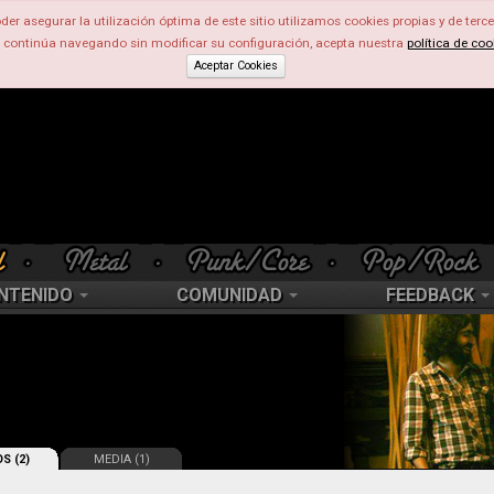
der asegurar la utilización óptima de este sitio utilizamos cookies propias y de terce
d continúa navegando sin modificar su configuración, acepta nuestra
política de coo
Aceptar Cookies
NTENIDO
COMUNIDAD
FEEDBACK
S (2)
MEDIA (1)