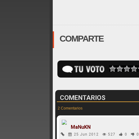
COMPARTE
COMENTARIOS
2 Comentarios
MaNuKN
25 Jun 2012
527
0
0