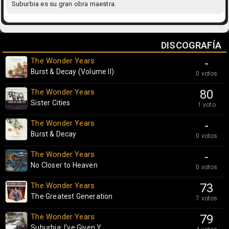
Suburbia es su gran obra maestra.
DISCOGRAFÍA
The Wonder Years
-
Burst & Decay (Volume II)
0 votos
The Wonder Years
80
Sister Cities
1 voto
The Wonder Years
-
Burst & Decay
0 votos
The Wonder Years
-
No Closer to Heaven
0 votos
The Wonder Years
73
The Greatest Generation
7 votos
The Wonder Years
79
Suburbia: I’ve Given Y...