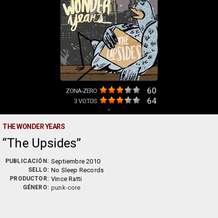
60
ZONA-ZERO
64
3
VOTOS
+
THE WONDER YEARS
The Upsides
PUBLICACIÓN:
Septiembre 2010
SELLO:
No Sleep Records
PRODUCTOR:
Vince Ratti
GÉNERO:
punk-core