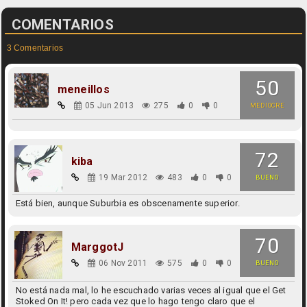
COMENTARIOS
3 Comentarios
50
meneillos
05 Jun 2013
275
0
0
MEDIOCRE
72
kiba
19 Mar 2012
483
0
0
BUENO
Está bien, aunque Suburbia es obscenamente superior.
70
MarggotJ
06 Nov 2011
575
0
0
BUENO
No está nada mal, lo he escuchado varias veces al igual que el Get
Stoked On It! pero cada vez que lo hago tengo claro que el