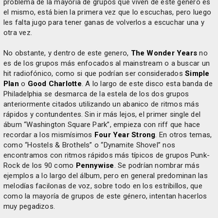
problema de la mayoría de grupos que viven de este género es
el mismo, está bien la primera vez que lo escuchas, pero luego
les falta jugo para tener ganas de volverlos a escuchar una y
otra vez.
No obstante, y dentro de este genero,
The Wonder Years
no
es de los grupos más enfocados al mainstream o a buscar un
hit radiofónico, como si que podrían ser considerados
Simple
Plan
o
Good Charlotte
. A lo largo de este disco esta banda de
Philadelphia se desmarca de la estela de los dos grupos
anteriormente citados utilizando un abanico de ritmos más
rápidos y contundentes. Sin ir más lejos, el primer single del
ábum “Washington Square Park”, empieza con riff que hace
recordar a los mismísimos
Four Year Strong
. En otros temas,
como “Hostels & Brothels” o “Dynamite Shovel” nos
encontramos con ritmos rápidos más típicos de grupos Punk-
Rock de los 90 como
Pennywise
. Se podrían nombrar más
ejemplos a lo largo del álbum, pero en general predominan las
melodías facilonas de voz, sobre todo en los estribillos, que
como la mayoría de grupos de este género, intentan hacerlos
muy pegadizos.