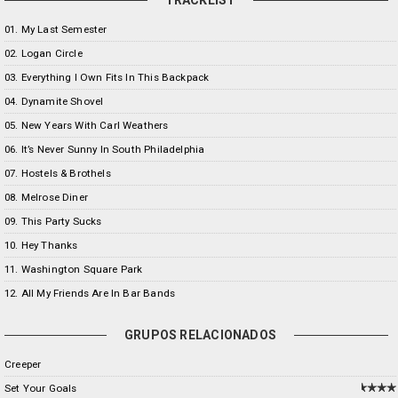
TRACKLIST
01. My Last Semester
02. Logan Circle
03. Everything I Own Fits In This Backpack
04. Dynamite Shovel
05. New Years With Carl Weathers
06. It’s Never Sunny In South Philadelphia
07. Hostels & Brothels
08. Melrose Diner
09. This Party Sucks
10. Hey Thanks
11. Washington Square Park
12. All My Friends Are In Bar Bands
GRUPOS RELACIONADOS
Creeper
Set Your Goals