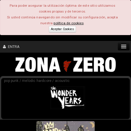
Para poder asegurar la utilización óptima de este sitio utilizamos
cookies propias y de terceros.
Si usted continúa navegando sin modificar su configuración, acepta
nuestra
política de cookies
.
Aceptar Cookies
ENTRA
CONTENIDO
pop punk / melodic hardcore / acoustic
COMUNIDAD
FEEEDBACK
FOROS