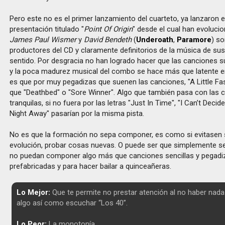
Pero este no es el primer lanzamiento del cuarteto, ya lanzaron
presentación titulado "
Point Of Origin
" desde el cual han evoluci
James Paul Wismer
y
David Bendeth
(
Underoath
,
Paramore
) s
productores del CD y claramente definitorios de la música de sus
sentido. Por desgracia no han logrado hacer que las canciones s
y la poca madurez musical del combo se hace más que latente e
es que por muy pegadizas que suenen las canciones, "A Little Fas
que "Deathbed" o "Sore Winner". Algo que también pasa con las
tranquilas, si no fuera por las letras "Just In Time", "I Can’t Decid
Night Away" pasarían por la misma pista.
No es que la formación no sepa componer, es como si evitasen 
evolución, probar cosas nuevas. O puede ser que simplemente s
no puedan componer algo más que canciones sencillas y pegad
prefabricadas y para hacer bailar a quinceañeras.
Lo Mejor:
Que te permite no prestar atención al no haber nada
algo así como escuchar “Los 40”.
Lo Peor:
La monotonía.