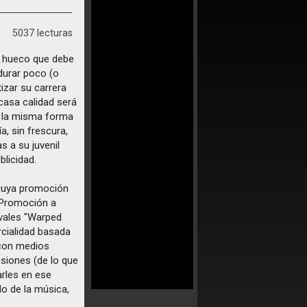
5037 lecturas
n hueco que debe
durar poco (o
izar su carrera
casa calidad será
e la misma forma
a, sin frescura,
s a su juvenil
licidad.
cuya promoción
. Promoción a
ivales "Warped
rcialidad basada
 con medios
siones (de lo que
arles en ese
o de la música,