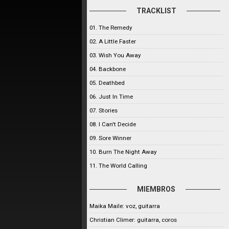
TRACKLIST
01. The Remedy
02. A Little Faster
03. Wish You Away
04. Backbone
05. Deathbed
06. Just In Time
07. Stories
08. I Can't Decide
09. Sore Winner
10. Burn The Night Away
11. The World Calling
MIEMBROS
Maika Maile: voz, guitarra
Christian Climer: guitarra, coros