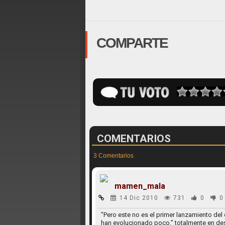
COMPARTE
COMENTARIOS
3 Comentarios
mamen_mala
14 Dic 2010
731
0
0
"Pero este no es el primer lanzamiento del 
han evolucionado poco." totalmente en des