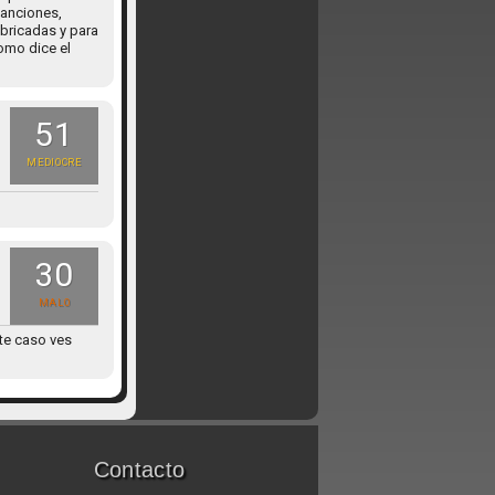
canciones,
bricadas y para
como dice el
51
MEDIOCRE
30
MALO
ste caso ves
Contacto