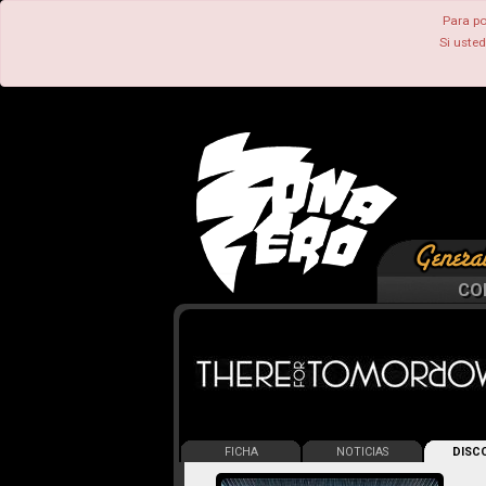
Para po
Si uste
CO
FICHA
NOTICIAS
DISCO