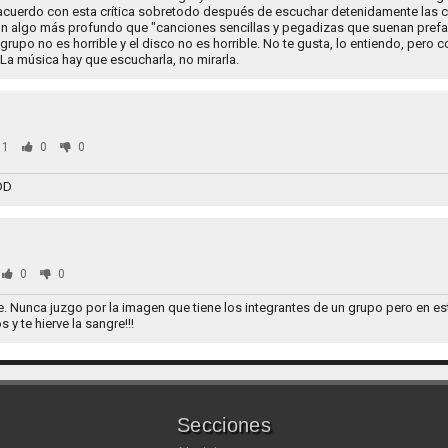
 acuerdo con esta crítica sobretodo después de escuchar detenidamente las 
Son algo más profundo que "canciones sencillas y pegadizas que suenan prefa
 grupo no es horrible y el disco no es horrible. No te gusta, lo entiendo, pero 
. La música hay que escucharla, no mirarla.
51
0
0
DD
0
0
ble. Nunca juzgo por la imagen que tiene los integrantes de un grupo pero en e
y te hierve la sangre!!!
Secciones