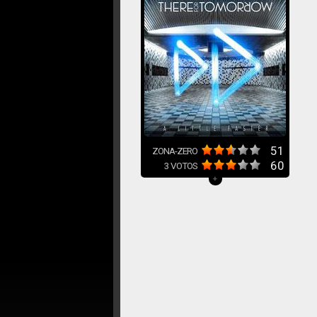
51
ZONA-ZERO
60
3
VOTOS
+