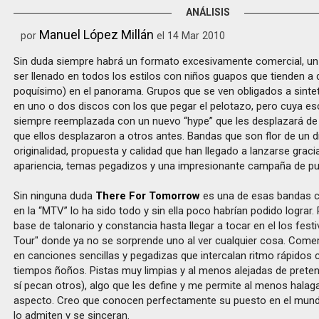
ANÁLISIS
Manuel López Millán
por
el 14 Mar 2010
Sin duda siempre habrá un formato excesivamente comercial, u
ser llenado en todos los estilos con niños guapos que tienden a 
poquísimo) en el panorama. Grupos que se ven obligados a sintet
en uno o dos discos con los que pegar el pelotazo, pero cuya es
siempre reemplazada con un nuevo “hype” que les desplazará d
que ellos desplazaron a otros antes. Bandas que son flor de un dí
originalidad, propuesta y calidad que han llegado a lanzarse gracia
apariencia, temas pegadizos y una impresionante campaña de pub
Sin ninguna duda
There For Tomorrow
es una de esas bandas 
en la “MTV” lo ha sido todo y sin ella poco habrían podido lograr
base de talonario y constancia hasta llegar a tocar en el los fest
Tour" donde ya no se sorprende uno al ver cualquier cosa. Come
en canciones sencillas y pegadizas que intercalan ritmo rápidos
tiempos ñoños. Pistas muy limpias y al menos alejadas de preten
sí pecan otros), algo que les define y me permite al menos halag
aspecto. Creo que conocen perfectamente su puesto en el mund
lo admiten y se sinceran.