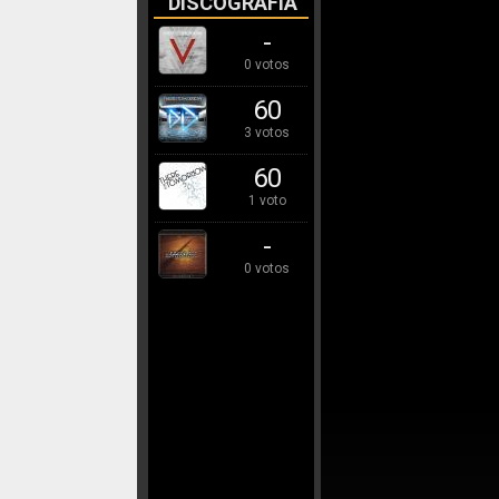
DISCOGRAFÍA
-
0 votos
60
3 votos
60
1 voto
-
0 votos