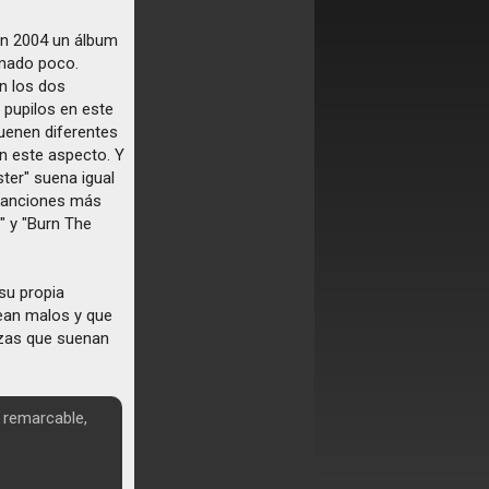
 en 2004 un álbum
onado poco.
on los dos
 pupilos en este
uenen diferentes
n este aspecto. Y
ter" suena igual
 canciones más
e" y "Burn The
su propia
ean malos y que
izas que suenan
 remarcable,