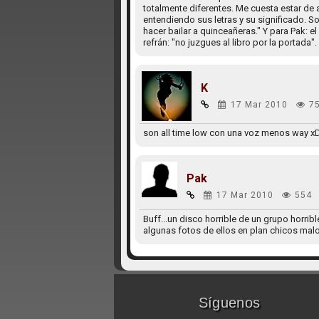
totalmente diferentes. Me cuesta estar de
entendiendo sus letras y su significado. 
hacer bailar a quinceañeras." Y para Pak: el
refrán: "no juzgues al libro por la portada"
K
17 Mar 2010
7
son all time low con una voz menos way x
Pak
17 Mar 2010
554
Buff...un disco horrible de un grupo horri
algunas fotos de ellos en plan chicos malos 
Síguenos