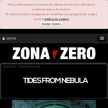
Para poder asegurar la utilización óptima de este sitio utilizamos
cookies propias y de terceros.
Si usted continúa navegando sin modificar su configuración, acepta
nuestra
política de cookies
.
Aceptar Cookies
ENTRA
CONTENIDO
post-rock / alternative rock
COMUNIDAD
FEEEDBACK
FOROS