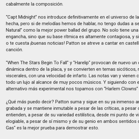
cabalmente la composición.
“Capt Midnight” nos introduce definitivamente en el universo de l
hecha, pero si de melodías hemos de hablar, no tengo dudas a se
Natural” como la mejor power ballad del grupo. No solo tiene una
engancha, sino que su base rítmica es altamente contagiosa, y s
o te cuesta ¡buenas noticias! Patton se atreve a cantar en castel
canción.
"When The Stars Begin To Fall" y "Harelip" provocan de nuevo un
dinámica dentro de la placa, y se convierten en temas sicóticos,
viscerales, con una velocidad de infarto. Las notas van y vienen 
todo un lujo al alcance de muy pocos músicos. Y siguiendo con e
alternativo más experimental nos topamos con “Harlem Clowns”
¿Qué más puedo decir? Patton suma y sigue en su ya inmenso a
grabada y se mantiene inmutable a pesar de las críticas, a pesar 
entienden, a pesar de su variedad estilística, desde mi punto de v
elogiable, a pesar de sí mismo y de su genio en ambos sentidos de
Gas" es la mejor prueba para demostrar esto.