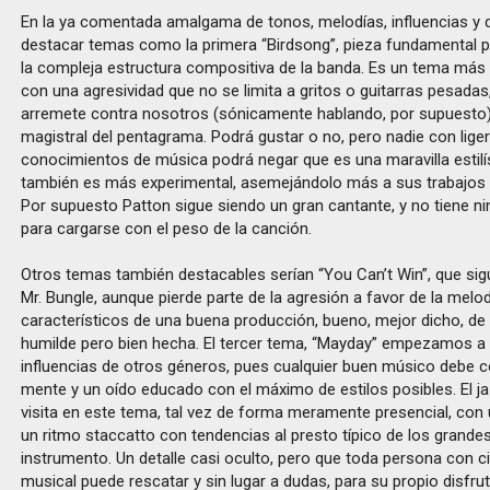
En la ya comentada amalgama de tonos, melodías, influencias y
destacar temas como la primera “Birdsong”, pieza fundamental 
la compleja estructura compositiva de la banda. Es un tema más 
con una agresividad que no se limita a gritos o guitarras pesadas
arremete contra nosotros (sónicamente hablando, por supuesto)
magistral del pentagrama. Podrá gustar o no, pero nadie con lige
conocimientos de música podrá negar que es una maravilla estilí
también es más experimental, asemejándolo más a sus trabajos 
Por supuesto Patton sigue siendo un gran cantante, y no tiene n
para cargarse con el peso de la canción.
Otros temas también destacables serían “You Can’t Win”, que si
Mr. Bungle, aunque pierde parte de la agresión a favor de la melod
característicos de una buena producción, bueno, mejor dicho, d
humilde pero bien hecha. El tercer tema, “Mayday” empezamos a 
influencias de otros géneros, pues cualquier buen músico debe 
mente y un oído educado con el máximo de estilos posibles. El 
visita en este tema, tal vez de forma meramente presencial, con 
un ritmo staccatto con tendencias al presto típico de los grande
instrumento. Un detalle casi oculto, pero que toda persona con ci
musical puede rescatar y sin lugar a dudas, para su propio disfru