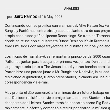
ANÁLISIS
Jairo Ramos
por
el 16 May 2003
Continuando con su prolífica carrera musical, Mike Patton (ex Fai
Bungle y Fantômas, entre otros) saca adelante otro de sus proy
propia casa discográfica: Ipecac Recordings. Se trata de Tomaha
donde se reúne con el guitarrista Duane Denison, Kevin Rutmanis 
todos músicos con larga trayectoria en distintos grupos y colab
Los inicios de Tomahawk se remontan a principios del 2000 cua
Patton se juntan para trabajar por primera vez juntos. Denison ha
larga trayectoria junto a The Jesus Lizard y otras bandas paralel
Patton hizo una parada junto a Mr. Bungle por Nashville, la ciuda
residiendo el guitarrista, fueron presentados, iniciando así una nu
correspondencia vía e-mail.
Muy pronto el dúo comenzó a tirar líneas de un futuro trabajo en 
cual Denison reclutó a un viejo amigo llamado John Stanier, ex ba
desaparecidos Helmet. Stanier, también conocido como Big Bad 
rápidamente la oferta y comenzó a recibir por correo la música 