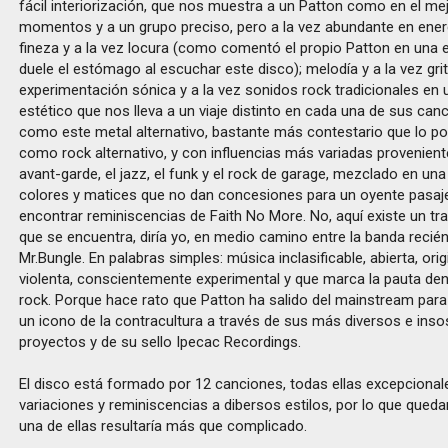
fácil interiorización, que nos muestra a un Patton como en el me
momentos y a un grupo preciso, pero a la vez abundante en energ
fineza y a la vez locura (como comentó el propio Patton en una 
duele el estómago al escuchar este disco); melodía y a la vez gr
experimentación sónica y a la vez sonidos rock tradicionales en u
estético que nos lleva a un viaje distinto en cada una de sus canc
como este metal alternativo, bastante más contestario que lo 
como rock alternativo, y con influencias más variadas proveniente
avant-garde, el jazz, el funk y el rock de garage, mezclado en u
colores y matices que no dan concesiones para un oyente pasaj
encontrar reminiscencias de Faith No More. No, aquí existe un tr
que se encuentra, diría yo, en medio camino entre la banda reci
Mr.Bungle. En palabras simples: música inclasificable, abierta, orig
violenta, conscientemente experimental y que marca la pauta den
rock. Porque hace rato que Patton ha salido del mainstream para
un icono de la contracultura a través de sus más diversos e in
proyectos y de su sello Ipecac Recordings.
El disco está formado por 12 canciones, todas ellas excepcionale
variaciones y reminiscencias a dibersos estilos, por lo que qued
una de ellas resultaría más que complicado.