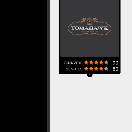
90
ZONA-ZERO
80
23
VOTOS
+