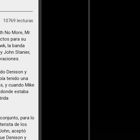
10769 lecturas
th No More, Mr.
ectos para su
wk, la banda
y John Stanier,
oraciones.
ndo Denison y
bía tenido una
as, y cuando Mike
d donde estaba
trida
conjunto, para lo
terista de los
John, aceptó
que Denison y