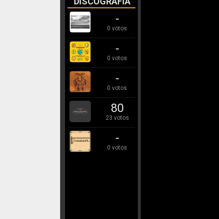
DISCOGRAFÍA
-
0 votos
-
0 votos
-
0 votos
80
23 votos
-
0 votos