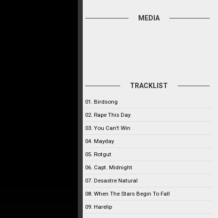
MEDIA
TRACKLIST
01. Birdsong
02. Rape This Day
03. You Can’t Win
04. Mayday
05. Rotgut
06. Capt. Midnight
07. Desastre Natural
08. When The Stars Begin To Fall
09. Harelip