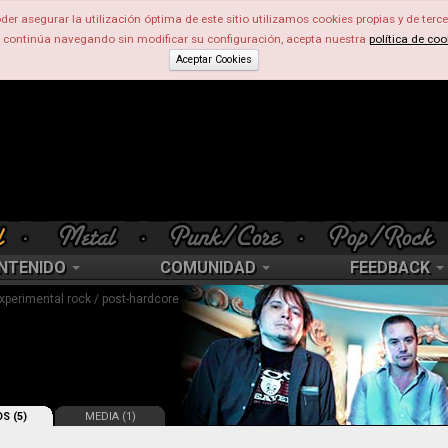
der asegurar la utilización óptima de este sitio utilizamos cookies propias y de terce
d continúa navegando sin modificar su configuración, acepta nuestra
política de coo
Aceptar Cookies
NTENIDO
COMUNIDAD
FEEDBACK
 experimental rock / post-hardcore
S (5)
MEDIA (1)