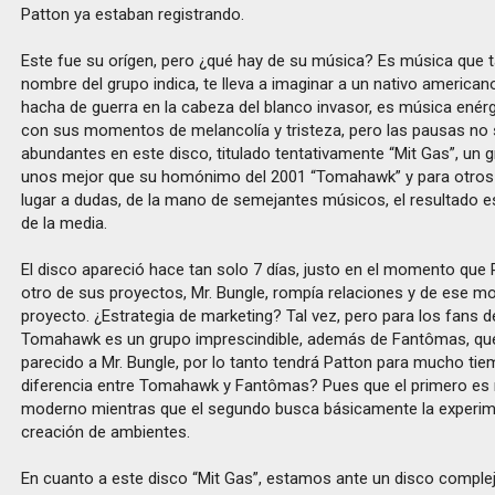
Patton ya estaban registrando.
Este fue su orígen, pero ¿qué hay de su música? Es música que t
nombre del grupo indica, te lleva a imaginar a un nativo america
hacha de guerra en la cabeza del blanco invasor, es música enér
con sus momentos de melancolía y tristeza, pero las pausas no
abundantes en este disco, titulado tentativamente “Mit Gas”, un g
unos mejor que su homónimo del 2001 “Tomahawk” y para otros 
lugar a dudas, de la mano de semejantes músicos, el resultado 
de la media.
El disco apareció hace tan solo 7 días, justo en el momento que 
otro de sus proyectos, Mr. Bungle, rompía relaciones y de ese mo
proyecto. ¿Estrategia de marketing? Tal vez, pero para los fans d
Tomahawk es un grupo imprescindible, además de Fantômas, q
parecido a Mr. Bungle, por lo tanto tendrá Patton para mucho tie
diferencia entre Tomahawk y Fantômas? Pues que el primero es
moderno mientras que el segundo busca básicamente la experime
creación de ambientes.
En cuanto a este disco “Mit Gas”, estamos ante un disco comple