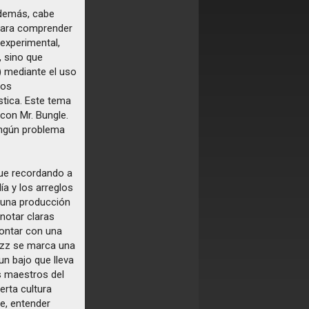
 demás, cabe
para comprender
experimental,
, sino que
 mediante el uso
ros
stica. Este tema
con Mr. Bungle.
ingún problema
gue recordando a
ía y los arreglos
e una producción
notar claras
contar con una
jazz se marca una
un bajo que lleva
s maestros del
erta cultura
te, entender