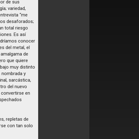
jor de sus
ía; variedad,
entrevista “me
itos desaforados;
n total riesgo
iones. Es así
podríamos conocer
s del metal, el
na amalgama de
ero que quiere
abajo muy distinto
én nombrada y
inal, sarcástica,
tro del nuevo
 convertirse en
sospechados
s, repletas de
arse con tan solo