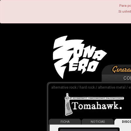
Para po
Si uste
CO
alternative rock / hard rock / alternative metal /
FICHA
NOTICIAS
DISCO