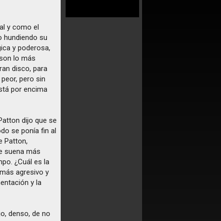
al y como el
no hundiendo su
gica y poderosa,
 son lo más
ran disco, para
peor, pero sin
está por encima
Patton dijo que se
do se ponía fin al
e Patton,
ue suena más
mpo. ¿Cuál es la
 más agresivo y
ntación y la
jo, denso, de no