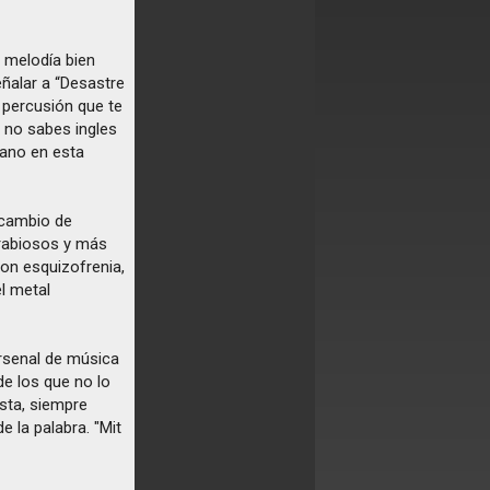
a melodía bien
ñalar a “Desastre
 percusión que te
i no sabes ingles
lano en esta
 cambio de
 rabiosos y más
con esquizofrenia,
l metal
rsenal de música
de los que no lo
ista, siempre
 la palabra. "Mit