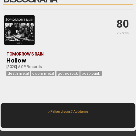
80
2 votos
TOMORROW'S RAIN
Hollow
[2020]
AOP Records
death metal
doom metal
gothic rock
post-punk
¿Faltan discos? Ayúdanos