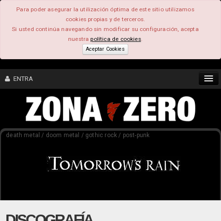
Para poder asegurar la utilización óptima de este sitio utilizamos
cookies propias y de terceros.
Si usted continúa navegando sin modificar su configuración, acepta
nuestra
política de cookies
.
Aceptar Cookies
ENTRA
CONTENIDO
death metal / doom metal / gothic rock / post-punk
COMUNIDAD
FEEEDBACK
FOROS
DISCOGRAFÍA