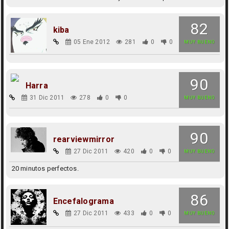
82
kiba
05 Ene 2012
281
0
0
MUY BUENO
90
Harra
31 Dic 2011
278
0
0
MUY BUENO
90
rearviewmirror
27 Dic 2011
420
0
0
MUY BUENO
20 minutos perfectos.
86
Encefalograma
27 Dic 2011
433
0
0
MUY BUENO