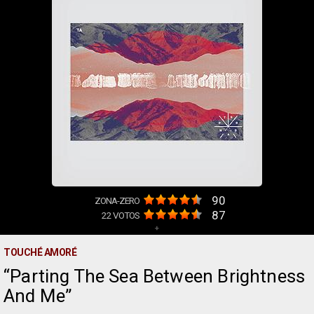
90
ZONA-ZERO
87
22
VOTOS
+
TOUCHÉ AMORÉ
Parting The Sea Between Brightness
And Me