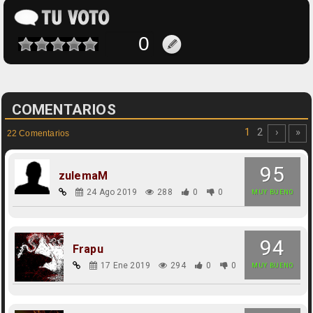
COMENTARIOS
1
2
›
»
22 Comentarios
95
zulemaM
24 Ago 2019
288
0
0
MUY BUENO
94
Frapu
17 Ene 2019
294
0
0
MUY BUENO