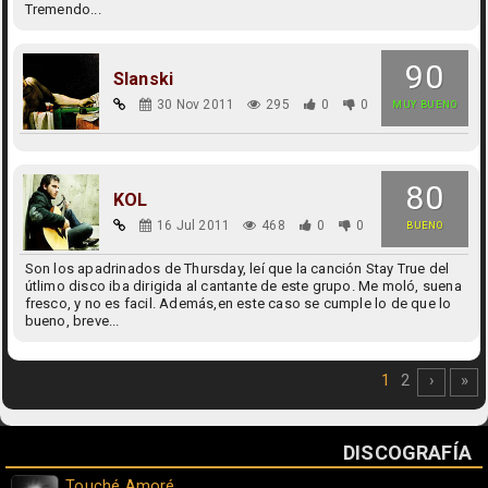
Tremendo...
90
Slanski
30 Nov 2011
295
0
0
MUY BUENO
80
KOL
16 Jul 2011
468
0
0
BUENO
Son los apadrinados de Thursday, leí que la canción Stay True del
útlimo disco iba dirigida al cantante de este grupo. Me moló, suena
fresco, y no es facil. Además,en este caso se cumple lo de que lo
bueno, breve...
1
2
›
»
DISCOGRAFÍA
Touché Amoré