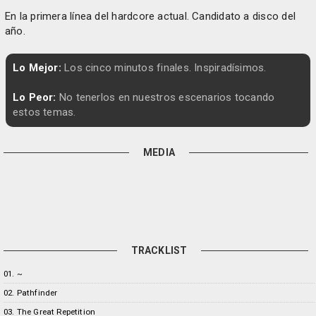
En la primera línea del hardcore actual. Candidato a disco del
año.
Lo Mejor:
Los cinco minutos finales. Inspiradísimos.
Lo Peor:
No tenerlos en nuestros escenarios tocando
estos temas.
MEDIA
TRACKLIST
01. ~
02. Pathfinder
03. The Great Repetition