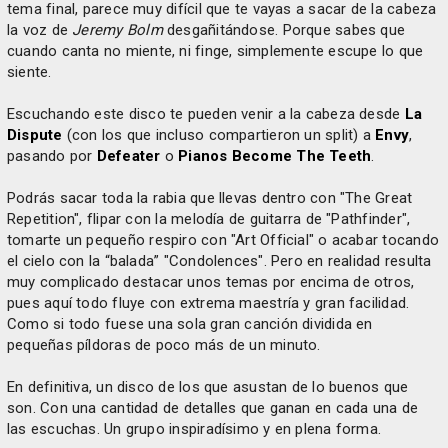
tema final, parece muy difícil que te vayas a sacar de la cabeza
la voz de
Jeremy Bolm
desgañitándose. Porque sabes que
cuando canta no miente, ni finge, simplemente escupe lo que
siente.
Escuchando este disco te pueden venir a la cabeza desde
La
Dispute
(con los que incluso compartieron un split) a
Envy
,
pasando por
Defeater
o
Pianos Become The Teeth
.
Podrás sacar toda la rabia que llevas dentro con "The Great
Repetition", flipar con la melodía de guitarra de "Pathfinder",
tomarte un pequeño respiro con "Art Official" o acabar tocando
el cielo con la “balada” "Condolences". Pero en realidad resulta
muy complicado destacar unos temas por encima de otros,
pues aquí todo fluye con extrema maestría y gran facilidad.
Como si todo fuese una sola gran canción dividida en
pequeñas píldoras de poco más de un minuto.
En definitiva, un disco de los que asustan de lo buenos que
son. Con una cantidad de detalles que ganan en cada una de
las escuchas. Un grupo inspiradísimo y en plena forma.