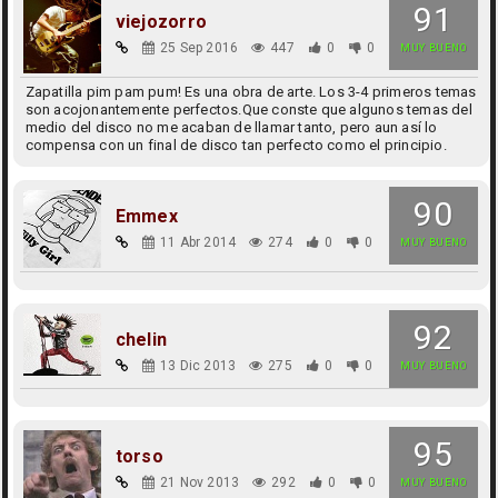
91
viejozorro
25 Sep 2016
447
0
0
MUY BUENO
Zapatilla pim pam pum! Es una obra de arte. Los 3-4 primeros temas
son acojonantemente perfectos.Que conste que algunos temas del
medio del disco no me acaban de llamar tanto, pero aun así lo
compensa con un final de disco tan perfecto como el principio.
90
Emmex
11 Abr 2014
274
0
0
MUY BUENO
92
chelin
13 Dic 2013
275
0
0
MUY BUENO
95
torso
21 Nov 2013
292
0
0
MUY BUENO