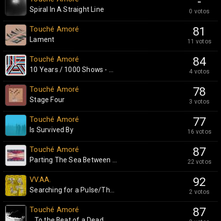
-
Spiral In A Straight Line
0 votos
Touché Amoré
81
Lament
11 votos
Touché Amoré
84
10 Years / 1000 Shows - ...
4 votos
Touché Amoré
78
Stage Four
3 votos
Touché Amoré
77
Is Survived By
16 votos
Touché Amoré
87
Parting The Sea Between ...
22 votos
VV.AA.
92
Searching for a Pulse/Th...
2 votos
Touché Amoré
87
...To the Beat of a Dead...