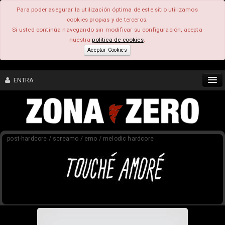
Para poder asegurar la utilización óptima de este sitio utilizamos
cookies propias y de terceros.
Si usted continúa navegando sin modificar su configuración, acepta
nuestra
política de cookies
.
Aceptar Cookies
ENTRA
CONTENIDO
post-hardcore / screamo / emo / melodic hardcore
COMUNIDAD
FEEEDBACK
FOROS