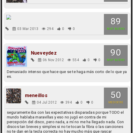
89
03 Mar 2013
294
0
0
MUY BUENO
90
Nueveydez
06 Nov 2012
554
0
0
MUY BUENO
Demasiado intenso que hace que se te haga más corto de lo que ya
es.
50
meneillos
04 Jul 2012
394
0
0
MEDIOCRE
seguramente iba con las expectativas disparadas porque TODO el
mundo hablaba maravillas y eso no jugó en contra de mi
percepción del disco, pero nada, a mí no me ha llegado nada. Con
discos tan breves y simples si no te tocan la fibra o las canciones
no te dan en la tecla correcta no hay mucho más que rascar