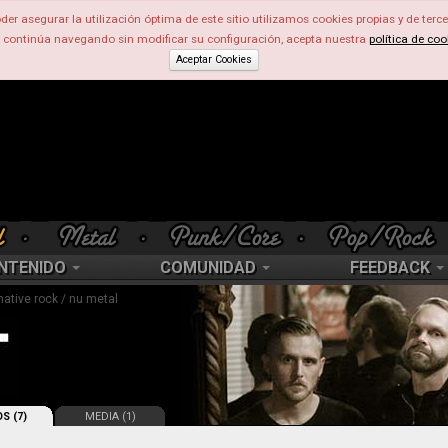
der asegurar la utilización óptima de este sitio utilizamos cookies propias y de terce
d continúa navegando sin modificar su configuración, acepta nuestra
política de coo
Aceptar Cookies
NTENIDO
COMUNIDAD
FEEDBACK
rnative rock / nu metal
S (7)
MEDIA (1)