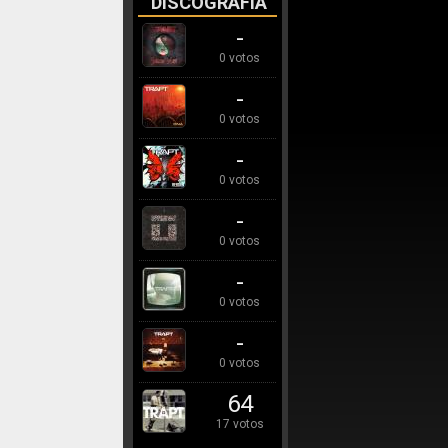
DISCOGRAFÍA
-
0 votos
-
0 votos
-
0 votos
-
0 votos
-
0 votos
-
0 votos
64
17 votos