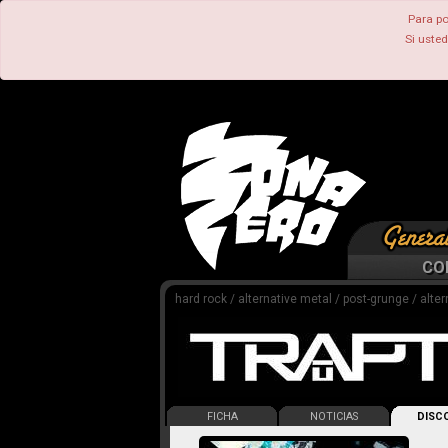
Para po
Si uste
CO
hard rock / alternative metal / post-grunge / alte
FICHA
NOTICIAS
DISCO