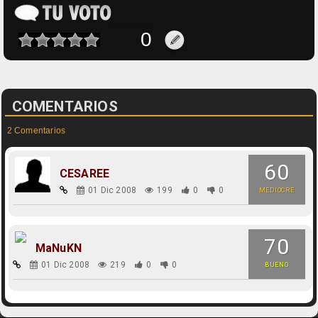
COMENTARIOS
2 Comentarios
60
CESAREE
01 Dic 2008
199
0
0
MEDIOCRE
70
MaNuKN
01 Dic 2008
219
0
0
BUENO