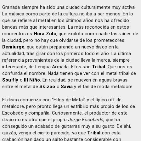
Granada siempre ha sido una ciudad culturalmente muy activa.
La música como parte de la cultura no iba a ser menos. En lo
que se refiere al metal en los últimos años nos ha ofrecido
bandas más que interesantes. La más reconocida en estos
momentos es
Hora Zulú
, que explota como nadie las raíces de
la ciudad, pero no hay que olvidarse de los prometedores
Demiurgo
, que están preparando un nuevo disco en la
actualidad, tras girar con los primeros todo el año. La última
referencia provenientes de la ciudad lleva la marca, siempre
interesante, de Lengua Armada. Ellos son
Tribal
. Que nos os
confunda el nombre. Nada tienen que ver con el metal tribal de
Soulfly
o
Ill Niño
. En realidad, se mueven en aguas bravas
entre el metal de
Skizoo
o
Savia
y el tan de moda metalcore.
El disco comienza con “Hilos de Metal” y el típico riff de
metalcore, pero pronto llega un estribillo más propio de los de
Escobedo y compañía. Curiosamente, el productor de este
disco no es otro que el propio
Jorge Escobedo
, que ha
conseguido un acabado de guitarras muy a su gusto. De ahí,
quizás, venga el cierto parecido, ya que
Tribal
con esta
grabación han dado un salto bastante considerable con