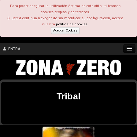
Para poder asegurar la utilización óptima de este sitio utilizamos
cookies propias y de terceros.
Si usted continúa navegando sin modificar su configuración, acepta
nuestra
política de cookies
.
Aceptar Cookies
ENTRA
CONTENIDO
COMUNIDAD
Tribal
FEEEDBACK
FOROS