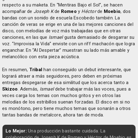
respecto a su maketa. En “Mentiras Bajo el Sol”, se hacen
acompañar de
Joseph K
de
Romeo
y
Héctor
de
Moebio
, dos
bandas con un sonido de escuela Escobedo también. La
canción de veras se erige en una de las mejores canciones del
disco, con melodías de voz más trabajadas que en otras
canciones, en las que
Ismael
gusta demasiado de desgarrar su
voz. “Improvisa la Vida” enviste con un riff machacón que logra
enganchar. En “Al Despertar” muestran su lado más amable y
melancólico con esta pieza acústica.
En resumen,
Tribal
han conseguido un debut interesante, que
logrará atraer a más seguidores, pero deben en próximas
entregas despegarse de esa similitud que los acerca tanto a
Skizoo
. Además,
Ismael
debe trabajar más las voces, pues a
veces carga los temas con muchos gritos y en otros las
melodías de los estribillos suenan forzadas. El disco en si no
es monótono, pero tiene muchos temas que sonarán a otros
tantas bandas de metalcore, ahora tan de moda.
Lo Mejor:
Una producción bastante cuidada. La
colaboración de Joseph K de Romeo y Héctor de Moebio es