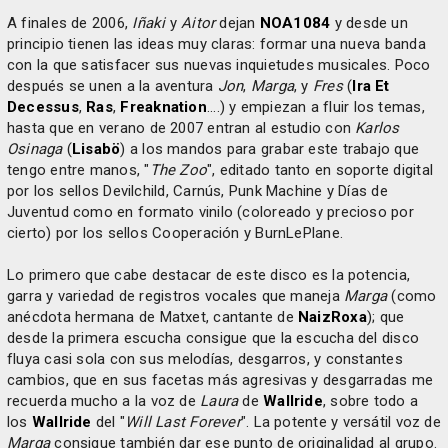
A finales de 2006,
Iñaki
y
Aitor
dejan
NOA1084
y desde un
principio tienen las ideas muy claras: formar una nueva banda
con la que satisfacer sus nuevas inquietudes musicales. Poco
después se unen a la aventura
Jon
,
Marga
, y
Fres
(
Ira Et
Decessus
,
Ras
,
Freaknation
....) y empiezan a fluir los temas,
hasta que en verano de 2007 entran al estudio con
Karlos
Osinaga
(
Lisabö
) a los mandos para grabar este trabajo que
tengo entre manos, "
The Zoo
", editado tanto en soporte digital
por los sellos Devilchild, Carnús, Punk Machine y Días de
Juventud como en formato vinilo (coloreado y precioso por
cierto) por los sellos Cooperación y BurnLePlane.
Lo primero que cabe destacar de este disco es la potencia,
garra y variedad de registros vocales que maneja
Marga
(como
anécdota hermana de Matxet, cantante de
NaizRoxa
); que
desde la primera escucha consigue que la escucha del disco
fluya casi sola con sus melodías, desgarros, y constantes
cambios, que en sus facetas más agresivas y desgarradas me
recuerda mucho a la voz de
Laura
de
Wallride
, sobre todo a
los
Wallride
del "
Will Last Forever
". La potente y versátil voz de
Marga
consigue también dar ese punto de originalidad al grupo.