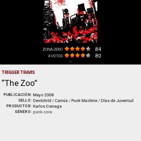
84
ZONA-ZERO
80
4
VOTOS
+
TRIGGER TRAVIS
The Zoo
PUBLICACIÓN:
Mayo 2008
SELLO:
Devilchild
/
Carnús
/
Punk Machine
/
Días de Juventud
PRODUCTOR:
Karlos Osinaga
GÉNERO:
punk-core