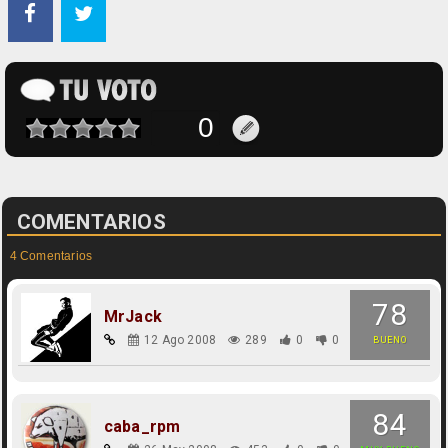
COMENTARIOS
4 Comentarios
78
MrJack
12 Ago 2008
289
0
0
BUENO
84
caba_rpm