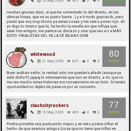
26 May 2008
453
0
0
MUY BUENO
muchas gracias davo, si que he comentado lo del directo, en las
ultimas lineas, que es su punto fuerte. :) y a ti michi gracias tb, pero
parad que soy muy chorra pa estas cosas y me vais a poner rojo. xD
yo digo lo mismo que tú, he hecho la reseña sin que influya que
sean mis amigos, me parece un discazo y creo que van a ir a MÁS.
EDITO: FINALISTAS DEL VILLA DE BILBAO 2008
80
whitewood
21 May 2008
603
0
0
BUENO
Buen análisis señor, la verdad solo me quedaría añadir (aunque ya
está dicho!!!) jajajaj lo interesantes que son en directo, a mí, que no
me van mucho estas historias me convencieron en un bolo. Si tenéis
oportunidad no dejéis de pasaros por un concierto.
77
clashcityrockers
15 May 2008
499
0
0
BUENO
Podría ponerles una puntuación mayor, y en esto podria influir el
hecho de que seamos amigos (cosa que no tiene que influir en