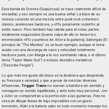
Esta banda de Orereta (Guipúzcoa) se hace realmente difícil de
encasillar, y eso siempre es una buena señal. La base de su
música consiste en una mezcla entre punk rock ochentero
clásico, acelerones hardcore, y riffs puramente rockin'hc al
estilo sueco. Pero también hay cabida para el noise, partes
totalmente esquizoides (buena culpa de ello lo tienen los
enrevesados riffs y punteos de
Aitor
a la guitarra), bailongas (El
principio de "The Monkey" es un buen ejemplo, aunque el tema
acabe con una descarga de caos y velocidad totalmente
hardcore punk, con
Marga
a la voz vomitando rabia, o el último
tema "Taylor Made Suit") e incluso destellos metaleros
("Describe People").
Lo que más me gusta del disco es la dinámica que desprende,
su frescura y variedad, y que a pesar de mezclar diversas
influencias,
Trigger Travis
no suenan a batidora sin sentido y
consiguen un sonido equilibrado, y ante todo muy personal.
Jon
y
Aitor
se compenetran a la perfección a las guitarras,
Fres
no
cesa de dibujar líneas de bajo imposibles con un gusto
tremendo,
Iñaki
a la batería sabe en todo momento manejar los