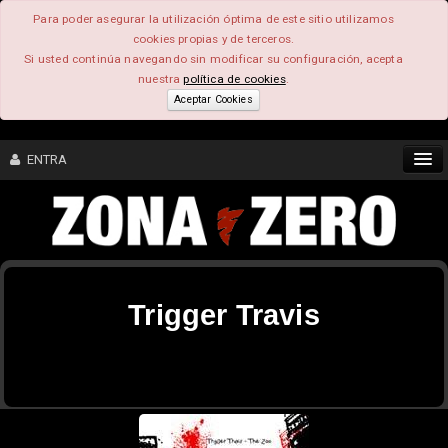
Para poder asegurar la utilización óptima de este sitio utilizamos
cookies propias y de terceros.
Si usted continúa navegando sin modificar su configuración, acepta
nuestra
política de cookies
.
Aceptar Cookies
ENTRA
CONTENIDO
COMUNIDAD
Trigger Travis
FEEEDBACK
FOROS