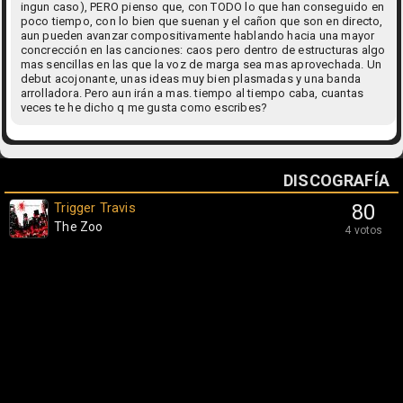
ingun caso), PERO pienso que, con TODO lo que han conseguido en
poco tiempo, con lo bien que suenan y el cañon que son en directo,
aun pueden avanzar compositivamente hablando hacia una mayor
concrección en las canciones: caos pero dentro de estructuras algo
mas sencillas en las que la voz de marga sea mas aprovechada. Un
debut acojonante, unas ideas muy bien plasmadas y una banda
arrolladora. Pero aun irán a mas. tiempo al tiempo caba, cuantas
veces te he dicho q me gusta como escribes?
DISCOGRAFÍA
Trigger Travis
80
The Zoo
4 votos