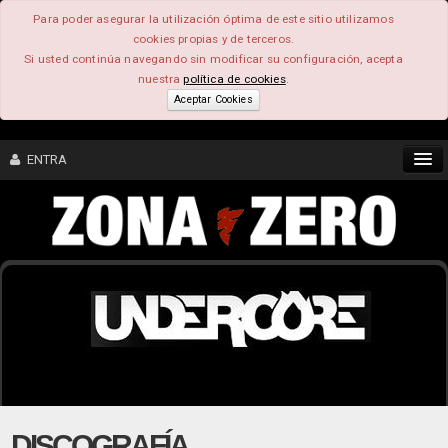
Para poder asegurar la utilización óptima de este sitio utilizamos
cookies propias y de terceros.
Si usted continúa navegando sin modificar su configuración, acepta
nuestra
política de cookies
.
Aceptar Cookies
ENTRA
CONTENIDO
COMUNIDAD
FEEEDBACK
FOROS
DISCOGRAFÍA