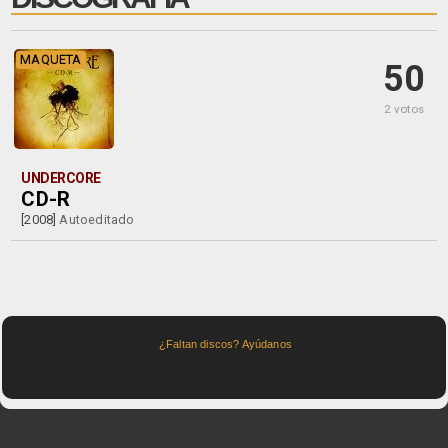
MAQUETA
50
2 votos
UNDERCORE
CD-R
[2008]
Autoeditado
¿Faltan discos? Ayúdanos