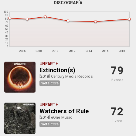
DISCOGRAFÍA
100
90
80
70
60
50
40
30
20
10
0
2006
2008
2010
2012
2014
2016
2018
UNEARTH
79
Extinction(s)
[2018]
Century Media Records
2 votos
metalcore
UNEARTH
72
Watchers of Rule
[2014]
eOne Music
1 voto
metalcore