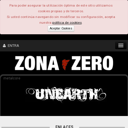
Para poder asegurar la utilización óptima de este sitio utilizamos
cookies propias y de terceros.
Si usted continúa navegando sin modificar su configuración, acepta
nuestra
política de cookies
.
Aceptar Cookies
ENTRA
CONTENIDO
metalcore
COMUNIDAD
FEEEDBACK
FOROS
ENLACES