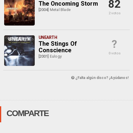
82
The Oncoming Storm
[2004]
Metal Blade
2 votos
UNEARTH
?
The Stings Of
Conscience
0 votos
[2001]
Eulogy
¿Falta algún disco? ¡Ayúdanos!
COMPARTE