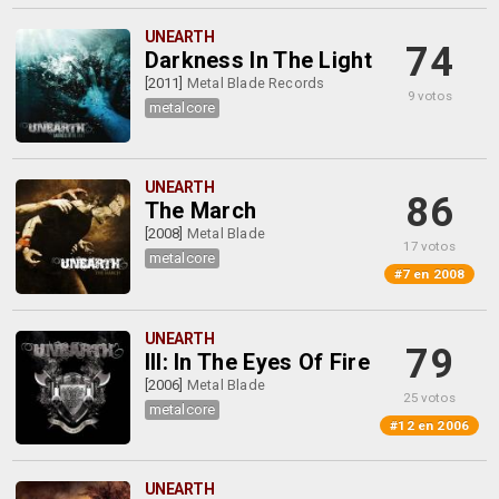
UNEARTH
74
Darkness In The Light
[2011]
Metal Blade Records
9 votos
metalcore
UNEARTH
86
The March
[2008]
Metal Blade
17 votos
metalcore
#7 en 2008
UNEARTH
79
III: In The Eyes Of Fire
[2006]
Metal Blade
25 votos
metalcore
#12 en 2006
UNEARTH