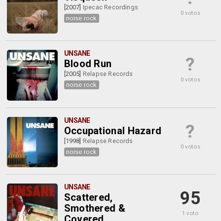
[2007]
Ipecac Recordings
0 votos
noise rock
UNSANE
?
Blood Run
[2005]
Relapse Records
0 votos
noise rock
UNSANE
?
Occupational Hazard
[1998]
Relapse Records
0 votos
noise rock
UNSANE
95
Scattered,
Smothered &
1 voto
Covered