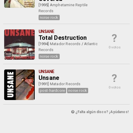
[1995]
Amphetamine Reptile
Records
noise rock
UNSANE
?
Total Destruction
[1994]
Matador Records
/
Atlantic
0 votos
Records
noise rock
UNSANE
?
Unsane
[1991]
Matador Records
0 votos
post-hardcore
noise rock
¿Falta algún disco? ¡Ayúdanos!