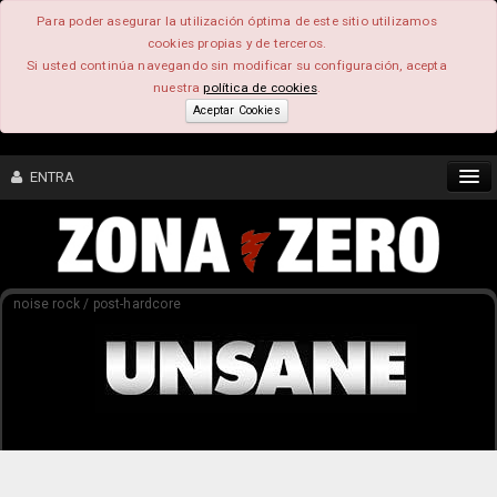
Para poder asegurar la utilización óptima de este sitio utilizamos
cookies propias y de terceros.
Si usted continúa navegando sin modificar su configuración, acepta
nuestra
política de cookies
.
Aceptar Cookies
ENTRA
CONTENIDO
noise rock / post-hardcore
COMUNIDAD
FEEEDBACK
FOROS