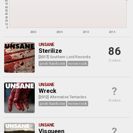
80
70
60
50
40
30
20
10
0
2000
2005
2010
2015
UNSANE
86
Sterilize
[2017]
Southern Lord Records
2 votos
post-hardcore
noise rock
UNSANE
?
Wreck
[2012]
Alternative Tentacles
0 votos
post-hardcore
noise rock
UNSANE
?
Visqueen