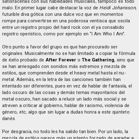
satisfacerlas con sus habilidades musicales, tampoco es todo
malo. En primer lugar cabe destacar la voz de
Heidi Johansson
,
futurible diva gótica con una dulce voz que en momentos
rompe para convertirse en una poderosa ventisca que oscila
entre un registro propio del hard rock con el ya consabido
registro operístico, como por ejemplo en “I Am Who I Am”.
Otro punto a favor del grupo es que han procurado ser
originales. Musicalmente no se han limitado a copiar la fórmula
de éxito probado de
After Forever
o
The Gathering
, sino que
se han arriesgado con sonidos más extremos y mezcla de
estilos, que comprenden desde el heavy metal hasta el nu-
metal. Además, en la letra de las canciones también han
intentado ser diferentes, pues en vez de hablar de fantasía, el
lado oscuro de las cosas y demás temas mayoritarios del
metal oscuro, han sacado a relucir un lado más social y se
atreven a criticar al gobierno, hablar de racismo, violencia de
género, etc; algo que sin lugar a dudas honra a este quinteto
danés.
Por desgracia, no todo les ha salido tan bien. Por un lado, la
mezcla de estilos parece más un intento forzado de agradar a