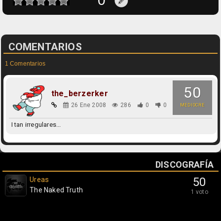
COMENTARIOS
1 Comentarios
50
the_berzerker
26 Ene 2008
286
0
0
MEDIOCRE
I tan irregulares...
DISCOGRAFÍA
Ureas
50
The Naked Truth
1 voto