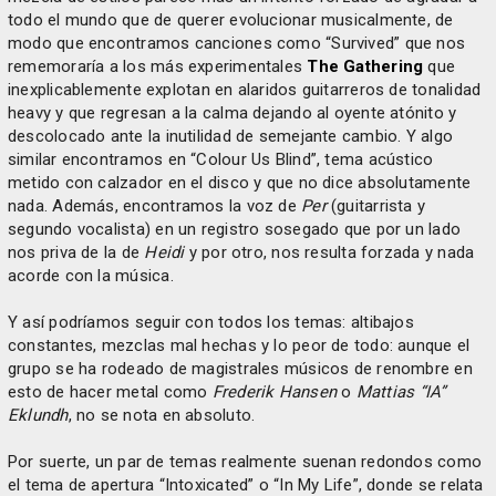
todo el mundo que de querer evolucionar musicalmente, de
modo que encontramos canciones como “Survived” que nos
rememoraría a los más experimentales
The Gathering
que
inexplicablemente explotan en alaridos guitarreros de tonalidad
heavy y que regresan a la calma dejando al oyente atónito y
descolocado ante la inutilidad de semejante cambio. Y algo
similar encontramos en “Colour Us Blind”, tema acústico
metido con calzador en el disco y que no dice absolutamente
nada. Además, encontramos la voz de
Per
(guitarrista y
segundo vocalista) en un registro sosegado que por un lado
nos priva de la de
Heidi
y por otro, nos resulta forzada y nada
acorde con la música.
Y así podríamos seguir con todos los temas: altibajos
constantes, mezclas mal hechas y lo peor de todo: aunque el
grupo se ha rodeado de magistrales músicos de renombre en
esto de hacer metal como
Frederik Hansen
o
Mattias “IA”
Eklundh
, no se nota en absoluto.
Por suerte, un par de temas realmente suenan redondos como
el tema de apertura “Intoxicated” o “In My Life”, donde se relata