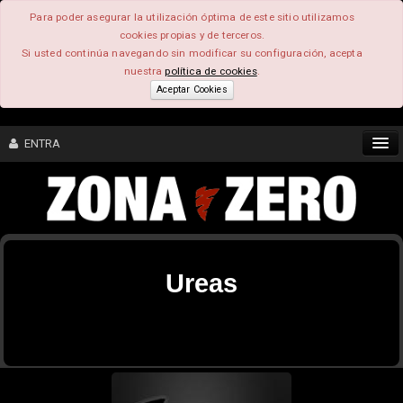
Para poder asegurar la utilización óptima de este sitio utilizamos
cookies propias y de terceros.
Si usted continúa navegando sin modificar su configuración, acepta
nuestra
política de cookies
.
Aceptar Cookies
ENTRA
CONTENIDO
COMUNIDAD
Ureas
FEEEDBACK
FOROS