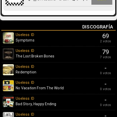
DISCOGRAFÍA
Useless ID
69
Symptoms
2 votos
Useless ID
79
The Lost Broken Bones
7 votos
Useless ID
-
Redemption
0 votos
Useless ID
-
No Vacation From The World
0 votos
Useless ID
-
Bad Story, Happy Ending
0 votos
Useless ID
-