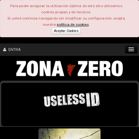
Para poder asegurar la utilización óptima de este sitio utilizamos
cookies propias y de terceros.
Si usted continúa navegando sin modificar su configuración, acepta
nuestra
política de cookies
.
Aceptar Cookies
ENTRA
CONTENIDO
COMUNIDAD
FEEEDBACK
FOROS