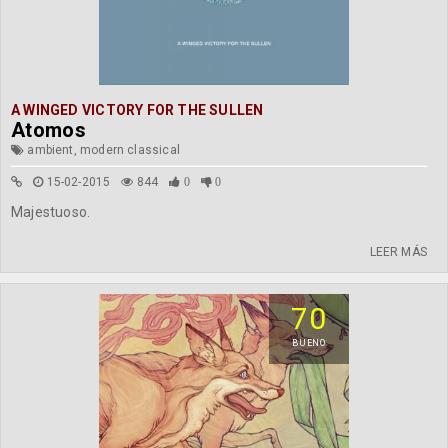
A WINGED VICTORY FOR THE SULLEN
Atomos
ambient, modern classical
15-02-2015
844
0
0
Majestuoso.
LEER MÁS
70
BUENO