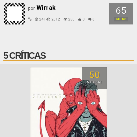
Wirrak
65
por
24 Feb 2012
250
0
0
BUENO
5 CRÍTICAS
50
MEDIOCRE