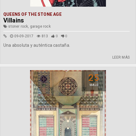
QUEENS OF THE STONE AGE
Villains
stoner rock, garage rock
09-09-2017
813
0
0
Una absoluta y auténtica castaña.
LEER MÁS
25
MALO