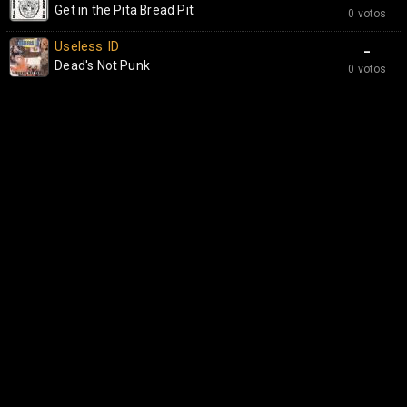
Get in the Pita Bread Pit
0 votos
Useless ID
-
Dead's Not Punk
0 votos