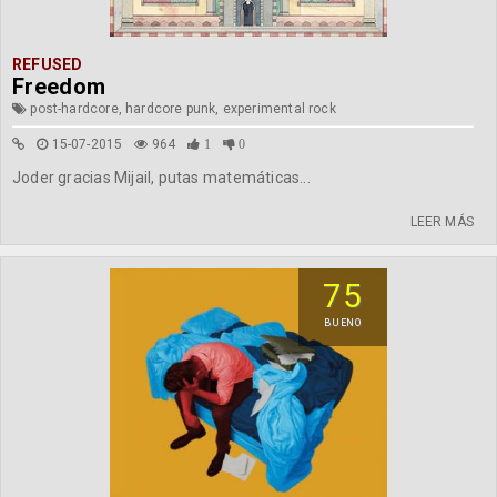
REFUSED
Freedom
post-hardcore, hardcore punk, experimental rock
15-07-2015
964
1
0
Joder gracias Mijail, putas matemáticas...
LEER MÁS
75
BUENO