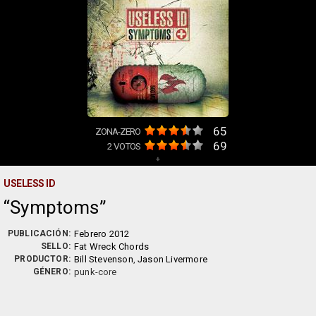
65
ZONA-ZERO
69
2
VOTOS
+
USELESS ID
Symptoms
PUBLICACIÓN:
Febrero 2012
SELLO:
Fat Wreck Chords
PRODUCTOR:
Bill Stevenson
,
Jason Livermore
GÉNERO:
punk-core