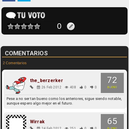
COMENTARIOS
2 Comentarios
72
the_berzerker
26 Feb 2012
408
0
0
BUENO
Pese a no ser tan bueno como los anteriores, sigue siendo notable,
aunque espero algo mejor en el futuro.
65
Wirrak
24 Feb 2012
251
0
0
BUENO