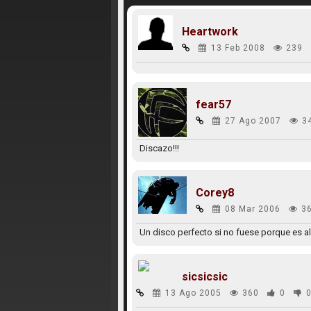
Heartwork
13 Feb 2008
239
fear57
27 Ago 2007
3
Discazo!!!
Corey8
08 Mar 2006
3
Un disco perfecto si no fuese porque es al
sicsicsic
13 Ago 2005
360
0