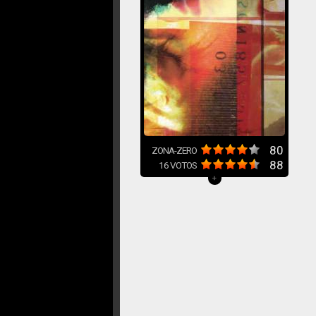
80
ZONA-ZERO
88
16
VOTOS
+