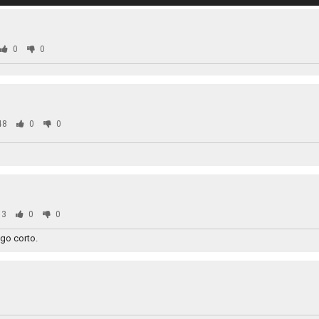
0
0
48
0
0
63
0
0
go corto.
0