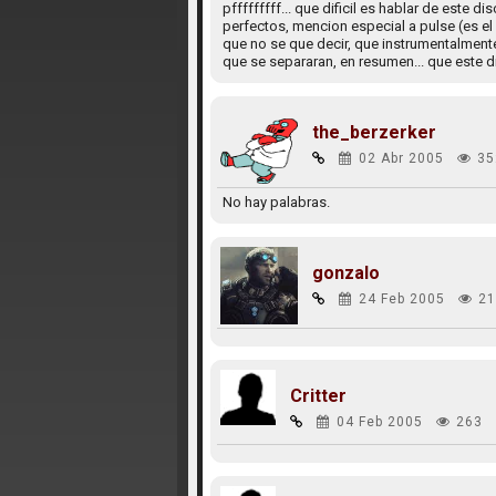
pfffffffff... que dificil es hablar de este d
perfectos, mencion especial a pulse (es el 
que no se que decir, que instrumentalment
que se separaran, en resumen... que este d
the_berzerker
02 Abr 2005
35
No hay palabras.
gonzalo
24 Feb 2005
21
Critter
04 Feb 2005
263