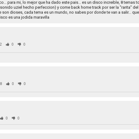
isco... para mi, lo mejor que ha dado este pais... es un disco increible, 8 temas 
sonido uziel hecho perfeccion) y come back home track por ser la "rarita" del d
e son dioses, cada tema es un mundo, no sabes por donde te van a salir... qu
isco es una jodida maravilla
2
0
0
8
0
0
0
0