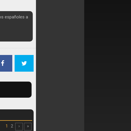
os españoles a
1
2
›
»