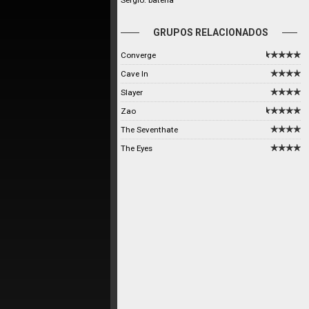
Sergio: batería
GRUPOS RELACIONADOS
Converge
Cave In
Slayer
Zao
The Seventhate
The Eyes