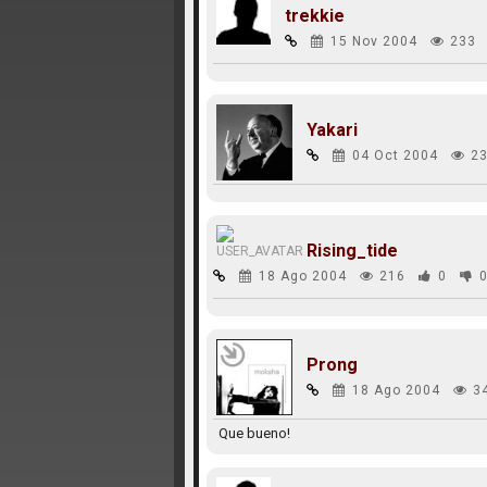
trekkie
15 Nov 2004
233
Yakari
04 Oct 2004
23
Rising_tide
18 Ago 2004
216
0
Prong
18 Ago 2004
3
Que bueno!