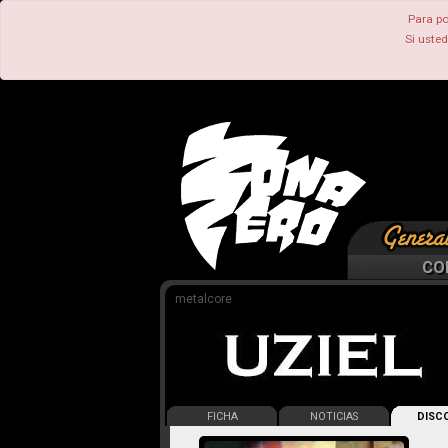
Para po
Si uste
CO
metalcore
FICHA
NOTICIAS
DISCO