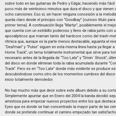
sobre todo en las guitarras de Pedro y Edgar, haciendo más fácil d
poco más de veinticinco minutos que dura el disco y que vienen
ocho canciones. Eso sí, sin hacer ninguna concesión a la melodí
queda claro desde el principio con “Goodbay” (curioso título para 
primer tema). A continuación llega “Martyr”, posiblemente el mej
que cuenta con un estribillo poderoso y lleno de rabia junto con u
apocalípticos que maman tanto del hardcore como del trash-met
rítmica que, aunque es la parte menos destacable, aguanta el nivel.
"Deafman" y "Pulse" siguen en esta misma línea hasta ya llegar 
Home Track”, un tema totalmente instrumental que sirve para tom
necesario antes de la llegada de “Too Late” y “Drivin´ Shock”, úl
del disco en donde eliminan toda la rabia acumulada durante “
Track”. Pero es en “Too Late” donde más evidente se produce e
descubriéndose como otro de los momentos cumbres del disco 
inicio totalmente demoledor.
No hay mucho más que decir sobre este álbum debido a su corta
Simplemente apuntar que en Enero del 2004 la banda decidió se
amistosa para empezar nuevos proyectos entre los que destaca 
Eyes que es donde se han concentrado la mayor parte de las ceni
donde se pretende continuar el camino empezado tan satisfact