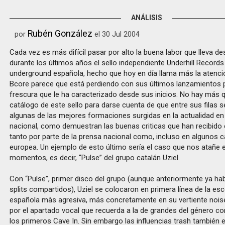
ANÁLISIS
Rubén González
por
el 30 Jul 2004
Cada vez es más difícil pasar por alto la buena labor que lleva de
durante los últimos años el sello independiente Underhill Records
underground española, hecho que hoy en día llama más la atenc
Bcore parece que está perdiendo con sus últimos lanzamientos p
frescura que le ha caracterizado desde sus inicios. No hay más q
catálogo de este sello para darse cuenta de que entre sus filas 
algunas de las mejores formaciones surgidas en la actualidad en
nacional, como demuestran las buenas criticas que han recibido
tanto por parte de la prensa nacional como, incluso en algunos c
europea. Un ejemplo de esto último sería el caso que nos atañe 
momentos, es decir, “Pulse” del grupo catalán Uziel.
Con “Pulse”, primer disco del grupo (aunque anteriormente ya ha
splits compartidos), Uziel se colocaron en primera línea de la e
española màs agresiva, más concretamente en su vertiente nois
por el apartado vocal que recuerda a la de grandes del género 
los primeros Cave In. Sin embargo las influencias trash también 