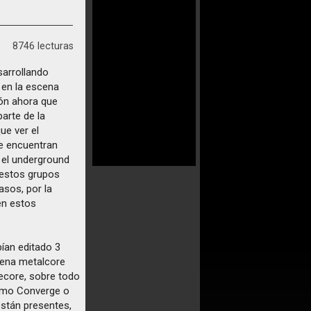
8746 lecturas
sarrollando
 en la escena
ión ahora que
arte de la
ue ver el
se encuentran
 el underground
 estos grupos
asos, por la
en estos
bían editado 3
scena metalcore
ecore, sobre todo
como Converge o
están presentes,