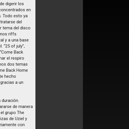
e digerir los
 concentrados en
a. Todo esto ya
tratarse del
or tema del disco
nos riffs
al y a una base
 “25 of july”,
a “Come Back
ar el respiro
timos dos temas
Come Back Home
ste hecho
gracias a un
 duración.
pararse de manera
el grupo The
zas de Uziel y
oriamente con