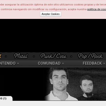
der asegurar la utilización óptima de este sitio utilizamos cookies propias y de terce
d continúa navegando sin modificar su configuración, acepta nuestra
política de coo
Aceptar Cookies
NTENIDO
COMUNIDAD
FEEDBACK
S (1)