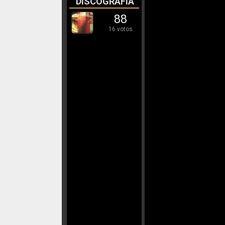
DISCOGRAFÍA
88
16 votos