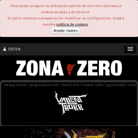
Para poder asegurar la utilización óptima de este sitio utilizamos
cookies propias y de terceros.
Si usted continúa navegando sin modificar su configuración, acepta
nuestra
política de cookies
.
Aceptar Cookies
ENTRA
CONTENIDO
heavy metal / progressive rock / hard rock / stoner rock / psychedelic rock
COMUNIDAD
FEEEDBACK
FOROS