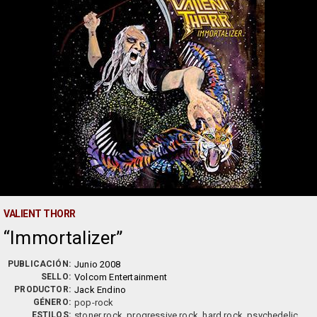
VALIENT THORR
Immortalizer
PUBLICACIÓN:
Junio 2008
SELLO:
Volcom Entertainment
PRODUCTOR:
Jack Endino
GÉNERO:
pop-rock
ESTILOS:
stoner rock, progressive rock, hard rock, psychedelic