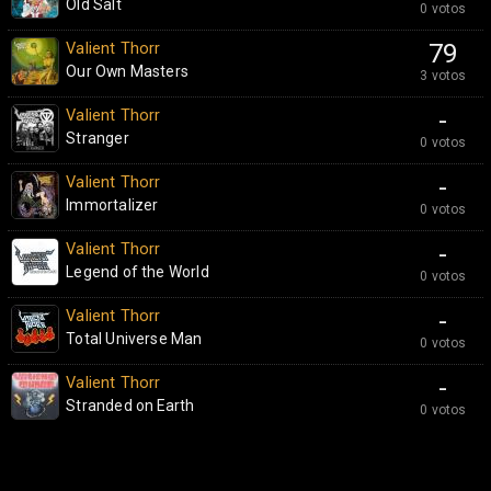
Old Salt
0 votos
Valient Thorr
79
Our Own Masters
3 votos
Valient Thorr
-
Stranger
0 votos
Valient Thorr
-
Immortalizer
0 votos
Valient Thorr
-
Legend of the World
0 votos
Valient Thorr
-
Total Universe Man
0 votos
Valient Thorr
-
Stranded on Earth
0 votos