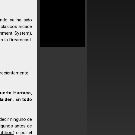
ando ya ha sido
 clásicos arcade
inment System),
én la Dreamcast.
ó recientemente.
Puerto Hurraco,
Maiden. En todo
decir ninguno de
lgunos antes de
ntthorr
) o por el