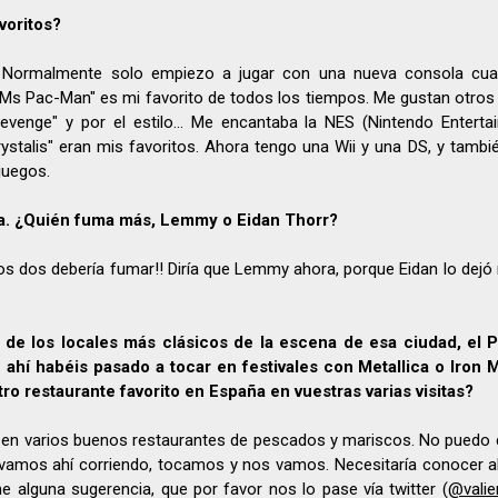
voritos?
s. Normalmente solo empiezo a jugar con una nueva consola cu
Ms Pac-Man" es mi favorito de todos los tiempos. Me gustan otros
Revenge" y por el estilo… Me encantaba la NES (Nintendo Enterta
stalis" eran mis favoritos. Ahora tengo una Wii y una DS, y tambi
juegos.
a. ¿Quién fuma más, Lemmy o Eidan Thorr?
los dos debería fumar!! Diría que Lemmy ahora, porque Eidan lo dej
de los locales más clásicos de la escena de esa ciudad, el 
ahí habéis pasado a tocar en festivales con Metallica o Iron 
ro restaurante favorito en España en vuestras varias visitas?
o en varios buenos restaurantes de pescados y mariscos. No puedo 
vamos ahí corriendo, tocamos y nos vamos. Necesitaría conocer a
ne alguna sugerencia, que por favor nos lo pase vía twitter (
@valie