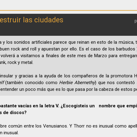
struir las ciudades
p
 y los sonidos artificiales parece que reinan en esto de la música,
 buen rock and roll y apuestan por ello. Es el caso de los barbudos
 volverá a visitarnos a finales de este mes de Marzo para entrega
nk, rock y metal.
insular y gracias a la ayuda de los compañeros de la promotora
lf
(también conocido como
Herbie Abernethy
) que nos contestó 
a entender un poco más que es lo que pasa por la cabeza de estos p
bastante vacías en la letra V. ¿Escogisteis un nombre que emp
ndas de discos?
mbre común entre los Venusianos. Y Thorr no es inusual como apel
tan inusual.