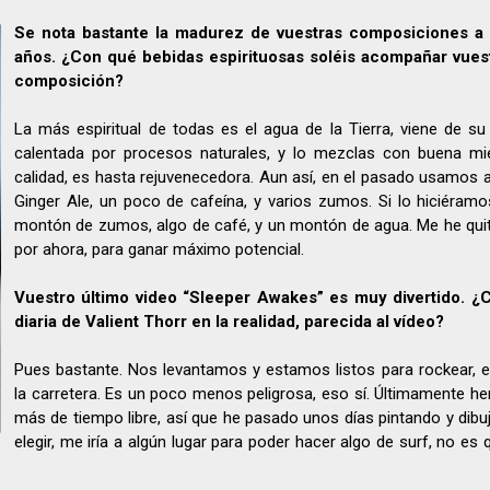
Se nota bastante la madurez de vuestras composiciones a l
años. ¿Con qué bebidas espirituosas soléis acompañar vues
composición?
La más espiritual de todas es el agua de la Tierra, viene de su i
calentada por procesos naturales, y lo mezclas con buena mi
calidad, es hasta rejuvenecedora. Aun así, en el pasado usamos 
Ginger Ale, un poco de cafeína, y varios zumos. Si lo hiciéramo
montón de zumos, algo de café, y un montón de agua. Me he quit
por ahora, para ganar máximo potencial.
Vuestro último video “Sleeper Awakes” es muy divertido. ¿
diaria de Valient Thorr en la realidad, parecida al vídeo?
Pues bastante. Nos levantamos y estamos listos para rockear, e
la carretera. Es un poco menos peligrosa, eso sí. Últimamente h
más de tiempo libre, así que he pasado unos días pintando y dibuj
elegir, me iría a algún lugar para poder hacer algo de surf, no es 