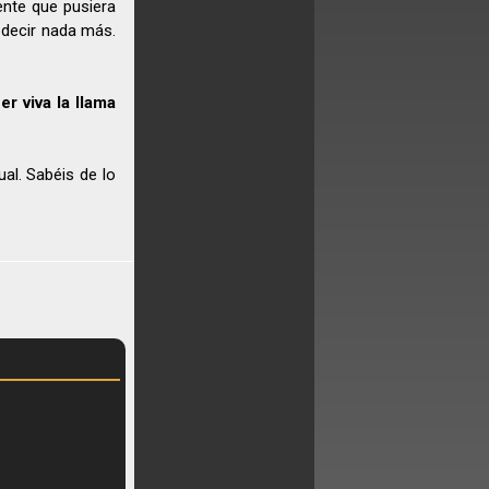
ente que pusiera
 decir nada más.
r viva la llama
al. Sabéis de lo