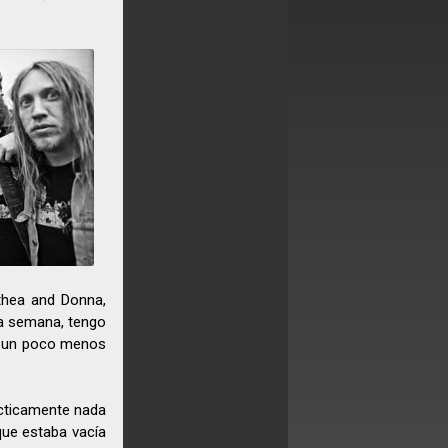
lthea and Donna,
la semana, tengo
á un poco menos
ácticamente nada
que estaba vacía