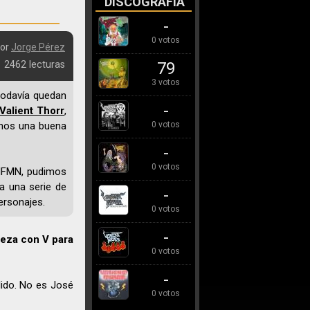
DISCOGRAFÍA
-
0 votos
or
Jorge Pérez
2462 lecturas
79
3 votos
 todavía quedan
-
Valient Thorr
,
rnos una buena
0 votos
-
0 votos
 HFMN, pudimos
a una serie de
-
ersonajes.
0 votos
-
ieza con V para
0 votos
-
lido. No es José
0 votos