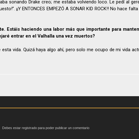
aba sonando Drake creo; me estaba volviendo loco. Le pedí al ger
Supuesto!”. ¡¡Y ENTONCES EMPEZÓ A SONAR KID ROCK!! No hace falta
e. Estáis haciendo una labor más que importante para mantene
jaré entrar en el Valhalla una vez muertos?
sta vida. Quizá haya algo ahí, pero solo me ocupo de mi vida actu
Debes estar registrado para poder publicar un comentario