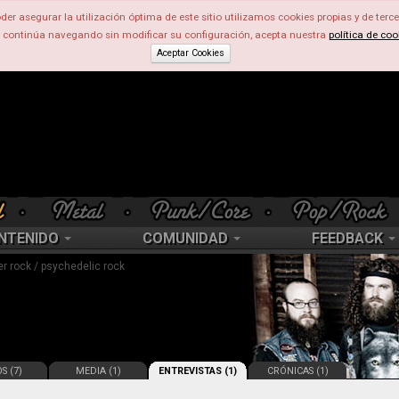
der asegurar la utilización óptima de este sitio utilizamos cookies propias y de terce
d continúa navegando sin modificar su configuración, acepta nuestra
política de coo
Aceptar Cookies
NTENIDO
COMUNIDAD
FEEDBACK
er rock / psychedelic rock
S (7)
MEDIA (1)
ENTREVISTAS (1)
CRÓNICAS (1)