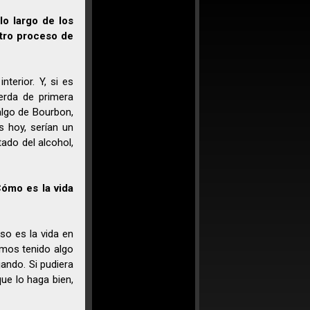
o largo de los
tro proceso de
nterior. Y, si es
erda de primera
algo de Bourbon,
s hoy, serían un
ado del alcohol,
Cómo es la vida
so es la vida en
emos tenido algo
ando. Si pudiera
que lo haga bien,