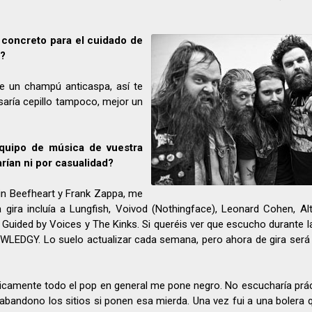
concreto para el cuidado de
o?
e un champú anticaspa, así te
usaría cepillo tampoco, mejor un
equipo de música de vuestra
rían ni por casualidad?
n Beefheart y Frank Zappa, me
ta gira incluía a Lungfish, Voivod (Nothingface), Leonard Cohen, A
, Guided by Voices y The Kinks. Si queréis ver que escucho durante 
LEDGY. Lo suelo actualizar cada semana, pero ahora de gira ser
icamente todo el pop en general me pone negro. No escucharía pr
 abandono los sitios si ponen esa mierda. Una vez fui a una bolera 