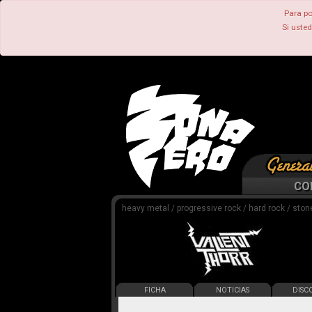
Para po
Si uste
CO
heavy metal / progressive rock / hard rock / ston
FICHA
NOTICIAS
DISCO