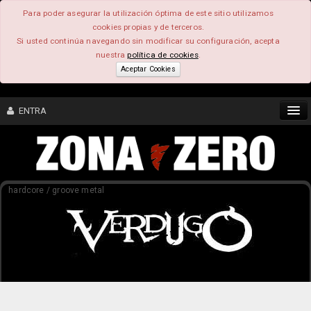
Para poder asegurar la utilización óptima de este sitio utilizamos
cookies propias y de terceros.
Si usted continúa navegando sin modificar su configuración, acepta
nuestra
política de cookies
.
Aceptar Cookies
ENTRA
CONTENIDO
hardcore / groove metal
COMUNIDAD
FEEEDBACK
FOROS