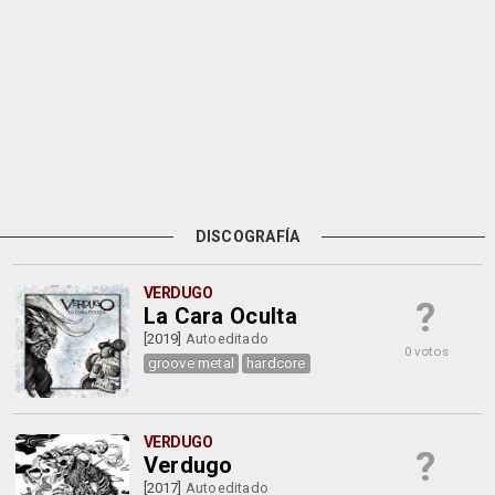
DISCOGRAFÍA
VERDUGO
?
La Cara Oculta
[2019]
Autoeditado
0 votos
groove metal
hardcore
VERDUGO
?
Verdugo
[2017]
Autoeditado