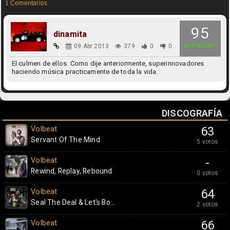
1 Comentarios
95
dinamita
09 Abr 2013
379
0
0
MUY BUENO
El culmen de ellos. Como dije anteriormente, superinnovadores
haciendo música practicamente de toda la vida.
DISCOGRAFÍA
Volbeat
63
Servant Of The Mind
5 votos
Volbeat
-
Rewind, Replay, Rebound
0 votos
Volbeat
64
Seal The Deal & Let's Bo...
2 votos
Volbeat
66