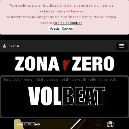
Para poder asegurar la utilización óptima de este sitio utilizamos
cookies propias y de terceros.
Si usted continúa navegando sin modificar su configuración, acepta
nuestra
política de cookies
.
Aceptar Cookies
ENTRA
CONTENIDO
hard rock / heavy metal / groove metal / rockabilly / alternative rock
COMUNIDAD
FEEEDBACK
FOROS