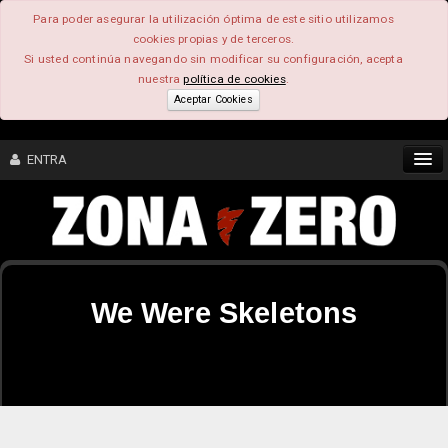
Para poder asegurar la utilización óptima de este sitio utilizamos
cookies propias y de terceros.
Si usted continúa navegando sin modificar su configuración, acepta
nuestra
política de cookies
.
Aceptar Cookies
ENTRA
CONTENIDO
COMUNIDAD
We Were Skeletons
FEEEDBACK
FOROS