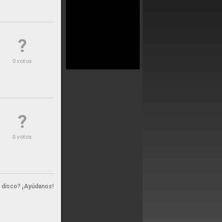
?
0 votos
?
0 votos
n disco? ¡Ayúdanos!