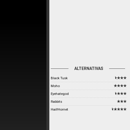
ALTERNATIVAS
Black Tusk
Moho
Eyehategod
Rabbits
Hail!Hornet