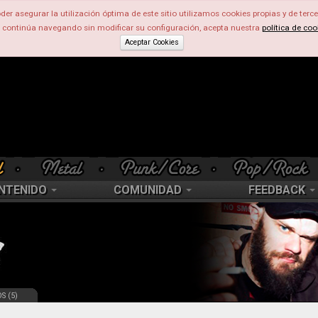
der asegurar la utilización óptima de este sitio utilizamos cookies propias y de terce
d continúa navegando sin modificar su configuración, acepta nuestra
política de coo
Aceptar Cookies
NTENIDO
COMUNIDAD
FEEDBACK
S (5)