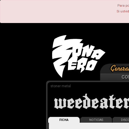
Para po
Si uste
CO
stoner metal
FICHA
NOTICIAS
DISCO