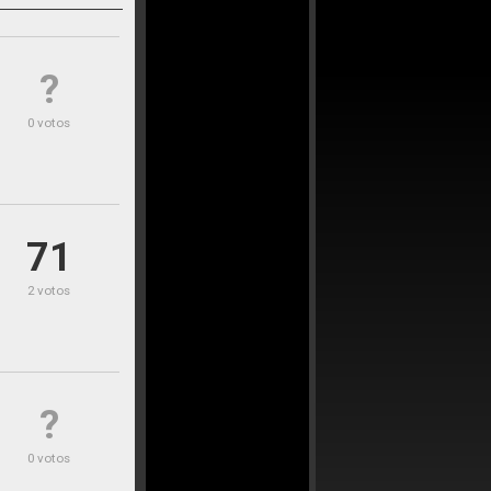
?
0 votos
71
2 votos
?
0 votos