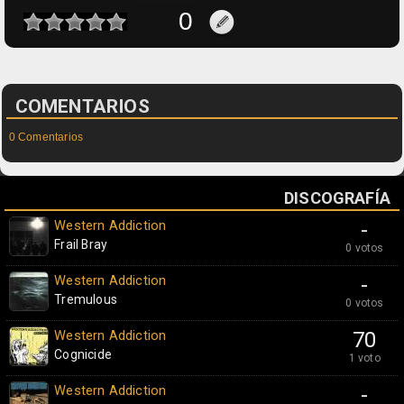
COMENTARIOS
0 Comentarios
DISCOGRAFÍA
Western Addiction
-
Frail Bray
0 votos
Western Addiction
-
Tremulous
0 votos
Western Addiction
70
Cognicide
1 voto
Western Addiction
-