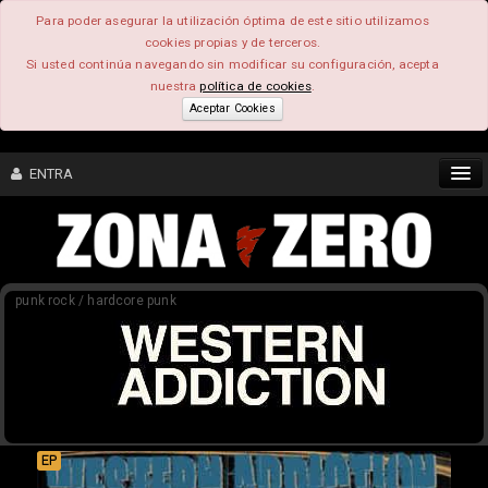
Para poder asegurar la utilización óptima de este sitio utilizamos
cookies propias y de terceros.
Si usted continúa navegando sin modificar su configuración, acepta
nuestra
política de cookies
.
Aceptar Cookies
ENTRA
CONTENIDO
punk rock / hardcore punk
COMUNIDAD
FEEEDBACK
FOROS
EP