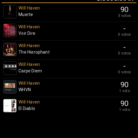
Will Haven
90
Muerte
3 votos
Will Haven
-
Voir Dire
0 votos
Will Haven
-
The Hierophant
0 votos
Will Haven
-
Carpe Diem
0 votos
Will Haven
90
WHVN
1 voto
Will Haven
90
El Diablo
1 voto