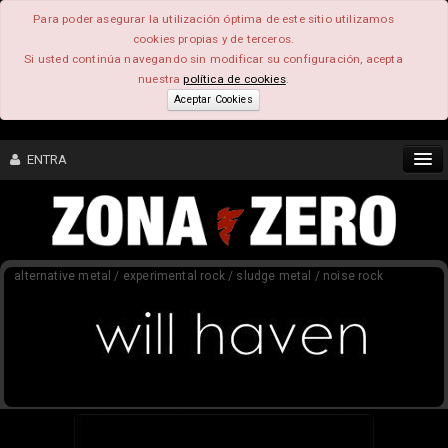
Para poder asegurar la utilización óptima de este sitio utilizamos
cookies propias y de terceros.
Si usted continúa navegando sin modificar su configuración, acepta
nuestra
política de cookies
.
Aceptar Cookies
ENTRA
CONTENIDO
alternative metal / experimental rock / sludge metal / noise rock
COMUNIDAD
FEEEDBACK
FOROS