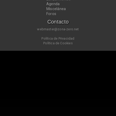
Agenda
Miscelánea
Foros
Contacto
webmaster@zona-zero.net
Política de Privacidad
Política de Cookies