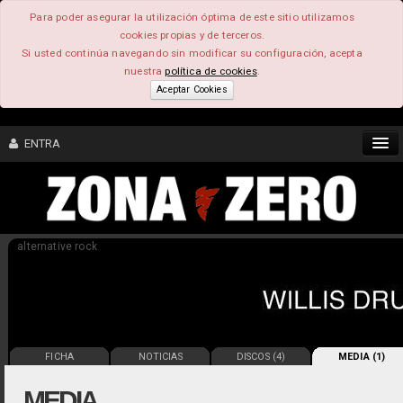
Para poder asegurar la utilización óptima de este sitio utilizamos
cookies propias y de terceros.
Si usted continúa navegando sin modificar su configuración, acepta
nuestra
política de cookies
.
Aceptar Cookies
ENTRA
CONTENIDO
alternative rock
COMUNIDAD
FEEEDBACK
FOROS
FICHA
NOTICIAS
DISCOS (4)
MEDIA (1)
MEDIA