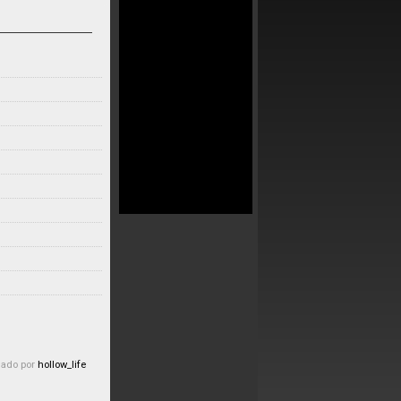
iado por
hollow_life