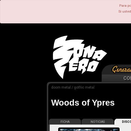
Para po
Si uste
CO
doom metal / gothic metal
Woods of Ypres
FICHA
NOTICIAS
DISCO