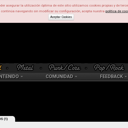
der asegurar la utilización óptima de este sitio utilizamos cookies propias y de terce
d continúa navegando sin modificar su configuración, acepta nuestra
política de coo
Aceptar Cookies
NTENIDO
COMUNIDAD
FEEDBACK
S (1)