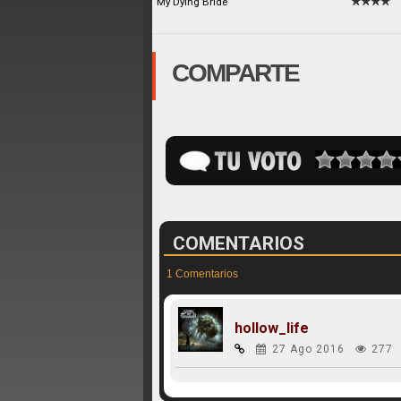
My Dying Bride
COMPARTE
COMENTARIOS
1 Comentarios
hollow_life
27 Ago 2016
277