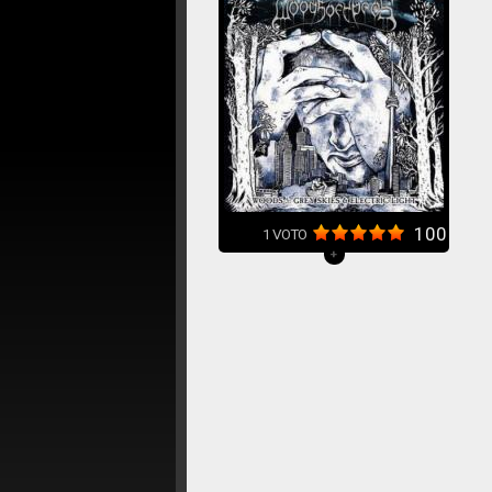
100
1
VOTO
+