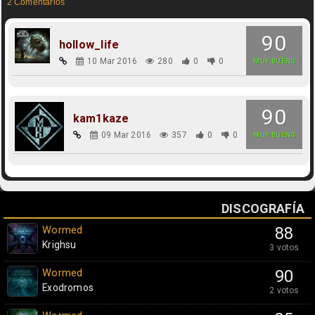
2 Comentarios
90
hollow_life
10 Mar 2016
280
0
0
MUY BUENO
90
kam1kaze
09 Mar 2016
357
0
0
MUY BUENO
DISCOGRAFÍA
Wormed
88
Krighsu
3 votos
Wormed
90
Exodromos
2 votos