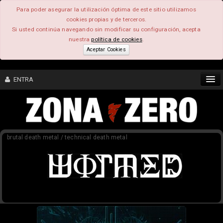
Para poder asegurar la utilización óptima de este sitio utilizamos
cookies propias y de terceros.
Si usted continúa navegando sin modificar su configuración, acepta
nuestra
política de cookies
.
Aceptar Cookies
ENTRA
CONTENIDO
brutal death metal / technical death metal
COMUNIDAD
FEEEDBACK
FOROS