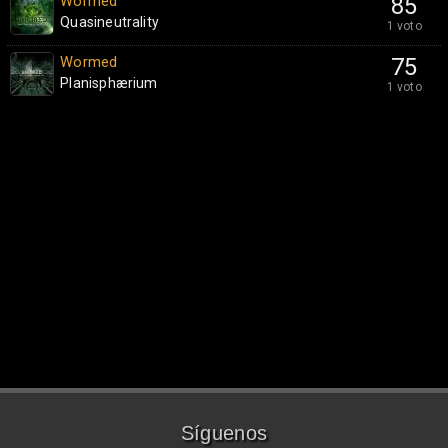
Wormed
85
Quasineutrality
1 voto
Wormed
75
Planisphærium
1 voto
Síguenos