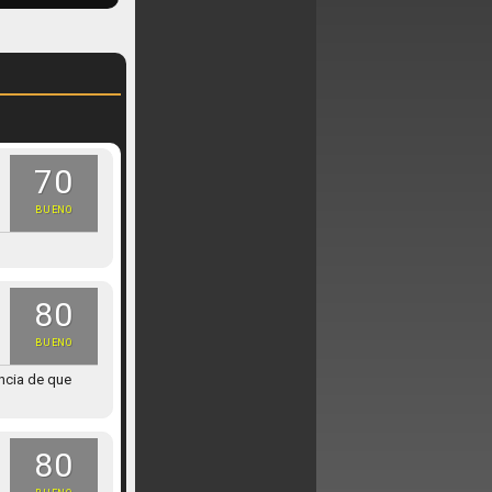
70
BUENO
80
BUENO
ancia de que
80