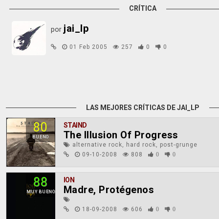
CRÍTICA
jai_lp
por
01 Feb 2005
257
0
0
LAS MEJORES CRÍTICAS DE JAI_LP
80
STAIND
The Illusion Of Progress
BUENO
alternative rock, hard rock, post-grunge
09-10-2008
808
0
0
88
ION
Madre, Protégenos
MUY BUENO
18-09-2008
606
0
0