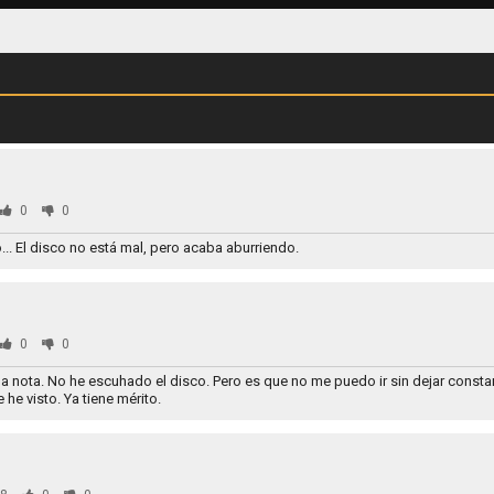
0
0
o... El disco no está mal, pero acaba aburriendo.
0
0
ma nota. No he escuhado el disco. Pero es que no me puedo ir sin dejar const
he visto. Ya tiene mérito.