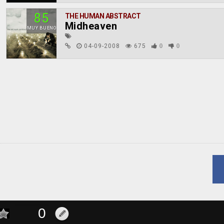
85
THE HUMAN ABSTRACT
Midheaven
MUY BUENO
04-09-2008
675
0
0