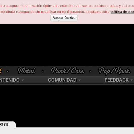
der asegurar la utilización óptima de este sitio utilizamos cookies propias y de terce
d continúa navegando sin modificar su configuración, acepta nuestra
política de coo
Aceptar Cookies
NTENIDO
COMUNIDAD
FEEDBACK
S (1)