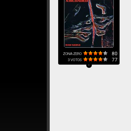
80
ZONA-ZERO
77
3
VOTOS
+