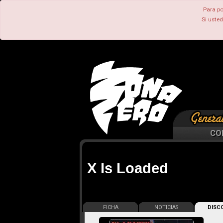
Para po
Si uste
CO
X Is Loaded
FICHA
NOTICIAS
DISCO