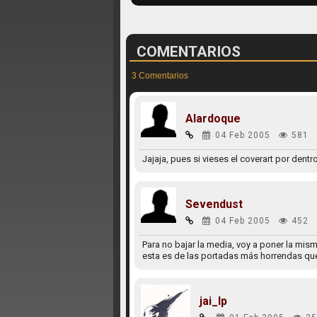
COMENTARIOS
3 Comentarios
Alardoque
04 Feb 2005
581
Jajaja, pues si vieses el coverart por dentr
Sevendust
04 Feb 2005
452
Para no bajar la media, voy a poner la mis
esta es de las portadas más horrendas que 
jai_lp