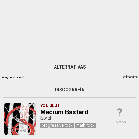
ALTERNATIVAS
Maybeshewill
DISCOGRAFÍA
YOU SLUT!
?
Medium Bastard
[2012]
0 votos
progressive rock
math rock