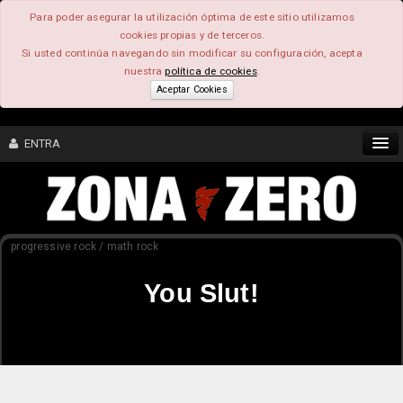
Para poder asegurar la utilización óptima de este sitio utilizamos
cookies propias y de terceros.
Si usted continúa navegando sin modificar su configuración, acepta
nuestra
política de cookies
.
Aceptar Cookies
ENTRA
CONTENIDO
progressive rock / math rock
COMUNIDAD
You Slut!
FEEEDBACK
FOROS