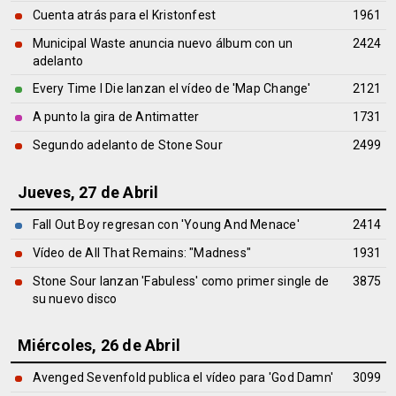
Cuenta atrás para el Kristonfest
1961
Municipal Waste anuncia nuevo álbum con un
2424
adelanto
Every Time I Die lanzan el vídeo de 'Map Change'
2121
A punto la gira de Antimatter
1731
Segundo adelanto de Stone Sour
2499
Jueves, 27 de Abril
Fall Out Boy regresan con 'Young And Menace'
2414
Vídeo de All That Remains: "Madness"
1931
Stone Sour lanzan 'Fabuless' como primer single de
3875
su nuevo disco
Miércoles, 26 de Abril
Avenged Sevenfold publica el vídeo para 'God Damn'
3099