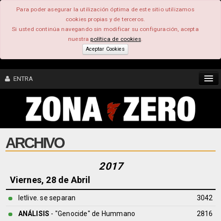
Para poder asegurar la utilización óptima de este sitio utilizamos
cookies propias y de terceros.
Si usted continúa navegando sin modificar su configuración, acepta
nuestra
política de cookies
.
Aceptar Cookies
ENTRA
CONTENIDO
ARCHIVO
COMUNIDAD
FEEEDBACK
2017
Viernes, 28 de Abril
FOROS
letlive. se separan
3042
ANÁLISIS
- "Genocide" de
Hummano
2816