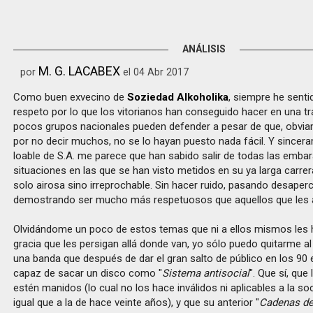
ANÁLISIS
M. G. LACABEX
por
el 04 Abr 2017
Como buen exvecino de
Soziedad Alkoholika
, siempre he sent
respeto por lo que los vitorianos han conseguido hacer en una tr
pocos grupos nacionales pueden defender a pesar de que, obvia
por no decir muchos, no se lo hayan puesto nada fácil. Y sincer
loable de S.A. me parece que han sabido salir de todas las emb
situaciones en las que se han visto metidos en su ya larga carr
solo airosa sino irreprochable. Sin hacer ruido, pasando desaperc
demostrando ser mucho más respetuosos que aquellos que les 
Olvidándome un poco de estos temas que ni a ellos mismos les h
gracia que les persigan allá donde van, yo sólo puedo quitarme a
una banda que después de dar el gran salto de público en los 90 
capaz de sacar un disco como "
Sistema antisocial
". Que sí, que
estén manidos (lo cual no los hace inválidos ni aplicables a la so
igual que a la de hace veinte años), y que su anterior "
Cadenas de