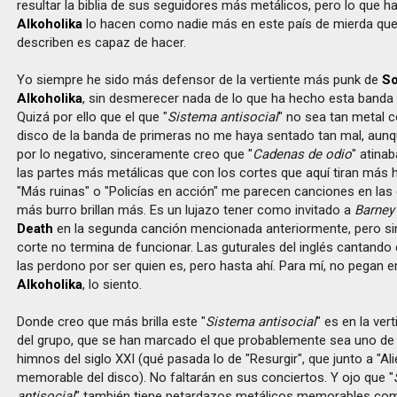
resultar la biblia de sus seguidores más metálicos, pero lo que 
Alkoholika
lo hacen como nadie más en este país de mierda qu
describen es capaz de hacer.
Yo siempre he sido más defensor de la vertiente más punk de
So
Alkoholika
, sin desmerecer nada de lo que ha hecho esta banda 
Quizá por ello que el que "
Sistema antisocial
" no sea tan metal c
disco de la banda de primeras no me haya sentado tan mal, aun
por lo negativo, sinceramente creo que "
Cadenas de odio
" atin
las partes más metálicas que con los cortes que aquí tiran más 
"Más ruinas" o "Policías en acción" me parecen canciones en las
más burro brillan más. Es un lujazo tener como invitado a
Barney
Death
en la segunda canción mencionada anteriormente, pero si
corte no termina de funcionar. Las guturales del inglés cantando
las perdono por ser quien es, pero hasta ahí. Para mí, no pegan 
Alkoholika
, lo siento.
Donde creo que más brilla este "
Sistema antisocial
" es en la ve
del grupo, que se han marcado el que probablemente sea uno de
himnos del siglo XXI (qué pasada lo de "Resurgir", que junto a "A
memorable del disco). No faltarán en sus conciertos. Y ojo que "
antisocial
" también tiene petardazos metálicos memorables co