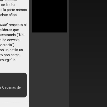
 se les ha
ue la parte menos
einte años.
ocial
" respecto al
 píldoras que
testataria ("No
is de cerveza
ocracia").
on un estilo un
ro nos harán
surgir" la
de Cadenas de