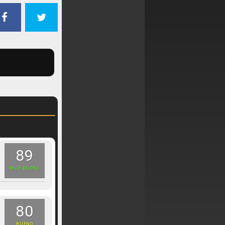
89
MUY BUENO
80
BUENO