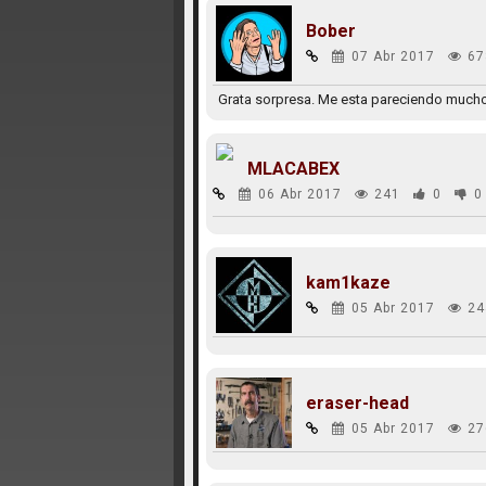
Bober
07 Abr 2017
67
Grata sorpresa. Me esta pareciendo mucho
MLACABEX
06 Abr 2017
241
0
0
kam1kaze
05 Abr 2017
24
eraser-head
05 Abr 2017
27