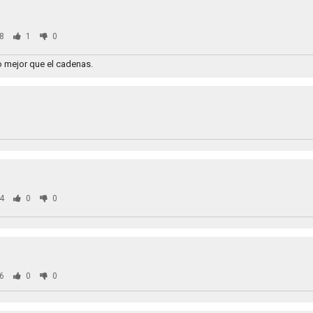
8
1
0
 mejor que el cadenas.
4
0
0
6
0
0