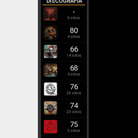
DISCOGRAFÍA
-
0 votos
80
4 votos
66
14 votos
68
4 votos
76
26 votos
74
23 votos
75
5 votos