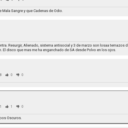
e Mala Sangre y que Cadenas de Odio.
tra. Resurgir, Alienado, sistema antisocial y 3 de marzo son losaa temazos 
n. El disco que mas me ha enganchado de SA desde Polvo en los ojos.
8
0
0
1
1
0
pos Oscuros.