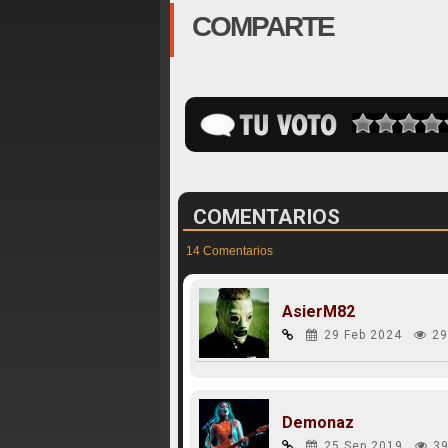
COMPARTE
COMENTARIOS
14 Comentarios
AsierM82
29 Feb 2024
29
Demonaz
25 Sep 2019
39