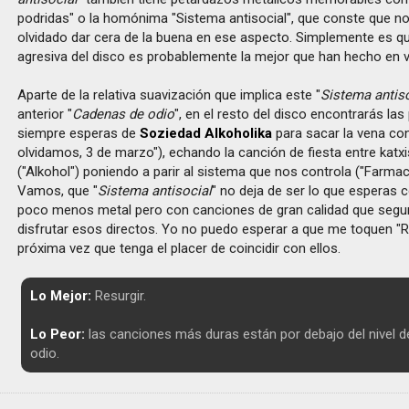
podridas" o la homónima "Sistema antisocial", que conste que no
olvidado dar cera de la buena en ese aspecto. Simplemente es q
agresiva del disco es probablemente la mejor que han hecho en v
Aparte de la relativa suavización que implica este "
Sistema antis
anterior "
Cadenas de odio
", en el resto del disco encontrarás las
siempre esperas de
Soziedad Alkoholika
para sacar la vena con
olvidamos, 3 de marzo"), echando la canción de fiesta entre katx
("Alkohol") poniendo a parir al sistema que nos controla ("Farmac
Vamos, que "
Sistema antisocial
" no deja de ser lo que esperas c
poco menos metal pero con canciones de gran calidad que segu
disfrutar esos directos. Yo no puedo esperar a que me toquen "Re
próxima vez que tenga el placer de coincidir con ellos.
Lo Mejor:
Resurgir.
Lo Peor:
las canciones más duras están por debajo del nivel 
odio.