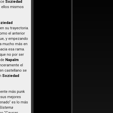
hace
Soziedad
e ellos mismos
ziedad
en su trayectoria.
omo el anterior
que, y empezando
aba mucho más en
hacia esa rama.
 que no por ser
de
Napalm
nceramente el
 en castellano se
en
Soziedad
rtiente más punk
 sus mejores
lienado" es lo más
Sistema
mo "Causas