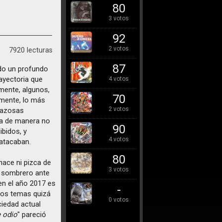
80
3 votos
92
2 votos
7920 lecturas
87
ido un profundo
ayectoria que
4 votos
mente, algunos,
70
amente, lo más
2 votos
arazosas
era de manera no
90
ibidos, y
4 votos
atacaban.
80
ace ni pizca de
3 votos
l sombrero ante
en el año 2017 es
-
 los temas quizá
0 votos
ciedad actual
 odio
" pareció