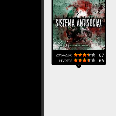
67
ZONA-ZERO
66
14
VOTOS
+