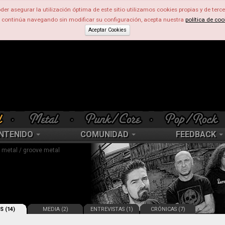
der asegurar la utilización óptima de este sitio utilizamos cookies propias y de terce
d continúa navegando sin modificar su configuración, acepta nuestra
política de coo
Aceptar Cookies
NTENIDO
COMUNIDAD
FEEDBACK
 metal / groove metal
S (14)
MEDIA (2)
ENTREVISTAS (1)
CRÓNICAS (7)