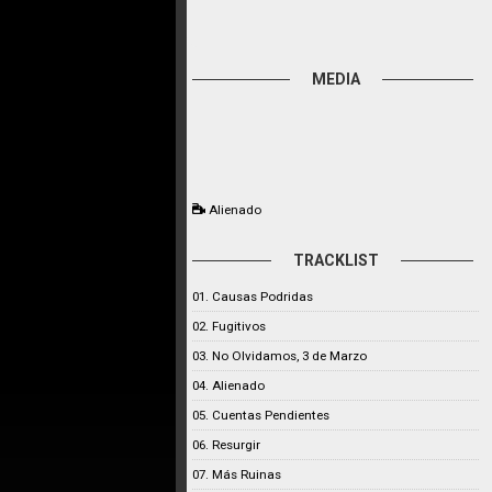
MEDIA
Alienado
TRACKLIST
01. Causas Podridas
02. Fugitivos
03. No Olvidamos, 3 de Marzo
04. Alienado
05. Cuentas Pendientes
06. Resurgir
07. Más Ruinas