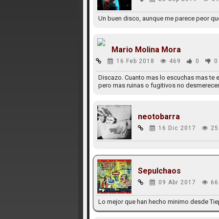
Un buen disco, aunque me parece peor qu
Mario Molina Mora
16 Feb 2018
469
0
0
Discazo. Cuanto mas lo escuchas mas te en
pero mas ruinas o fugitivos no desmerece
neotobarra
16 Dic 2017
25
Sepulchaos
09 Abr 2017
66
Lo mejor que han hecho minimo desde Tie