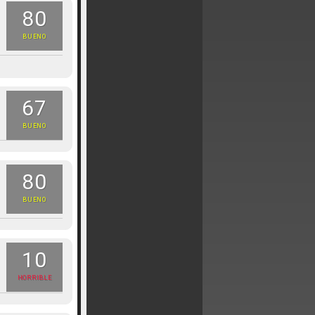
80
BUENO
67
BUENO
80
BUENO
10
HORRIBLE