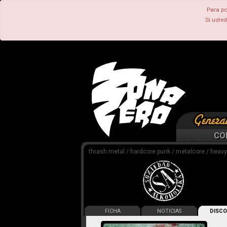
Para po
Si uste
CO
thrash metal / hardcore punk / metalcore / heavy
FICHA
NOTICIAS
DISCO