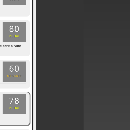
80
BUENO
de este album
60
MEDIOCRE
78
BUENO