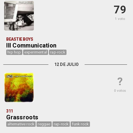
79
1 voto
BEASTIE BOYS
Ill Communication
hip hop
experimental
rap-rock
12 DE JULIO
?
0 votos
311
Grassroots
alternative rock
reggae
rap-rock
funk rock