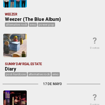
WEEZER
Weezer (The Blue Album)
alternative rock
emo
power pop
?
0 votos
SUNNY DAY REAL ESTATE
Diary
post-hardcore
alternative rock
emo
17 DE MAYO
?
0 votos