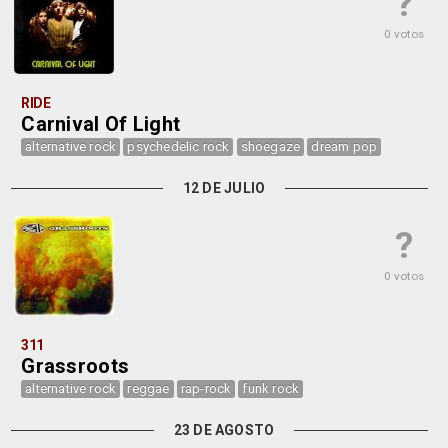
?
0 votos
RIDE
Carnival Of Light
alternative rock
psychedelic rock
shoegaze
dream pop
12 DE JULIO
?
0 votos
311
Grassroots
alternative rock
reggae
rap-rock
funk rock
23 DE AGOSTO