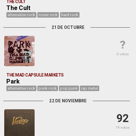
THE CULT
The Cult
alternative rock
noise rock
hard rock
21 DE OCTUBRE
?
0 votos
THE MAD CAPSULE MARKETS
Park
alternative rock
punk rock
pop punk
rap metal
22 DE NOVIEMBRE
92
19 votos