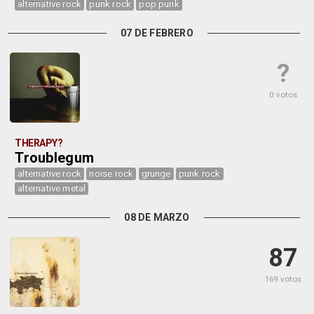
alternative rock
punk rock
pop punk
07 DE FEBRERO
?
0 votos
THERAPY?
Troublegum
alternative rock
noise rock
grunge
punk rock
alternative metal
08 DE MARZO
87
169 votos