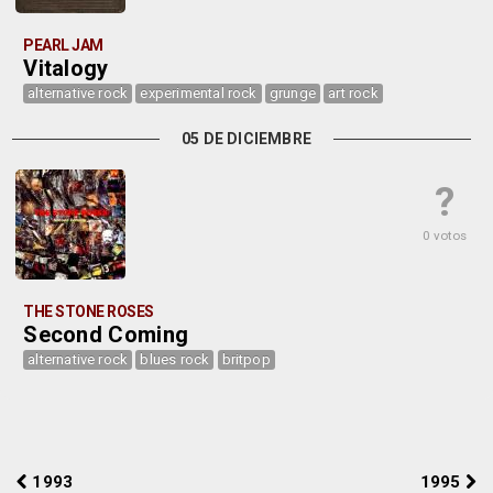
PEARL JAM
Vitalogy
alternative rock
experimental rock
grunge
art rock
05 DE DICIEMBRE
?
0 votos
THE STONE ROSES
Second Coming
alternative rock
blues rock
britpop
1993
1995