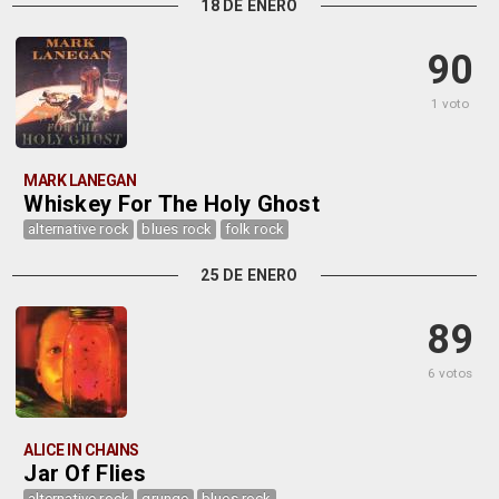
18 DE ENERO
90
1 voto
MARK LANEGAN
Whiskey For The Holy Ghost
alternative rock
blues rock
folk rock
25 DE ENERO
89
6 votos
ALICE IN CHAINS
Jar Of Flies
alternative rock
grunge
blues rock