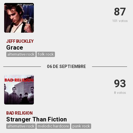
87
101 votos
JEFF BUCKLEY
Grace
alternative rock
folk rock
06 DE SEPTIEMBRE
93
8 votos
BAD RELIGION
Stranger Than Fiction
alternative rock
melodic hardcore
punk rock