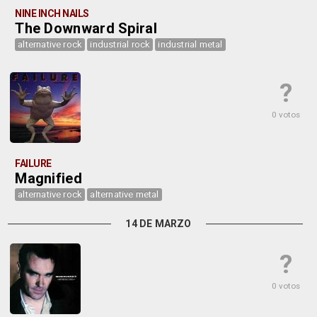
NINE INCH NAILS
The Downward Spiral
alternative rock
industrial rock
industrial metal
?
0 votos
FAILURE
Magnified
alternative rock
alternative metal
14 DE MARZO
?
0 votos