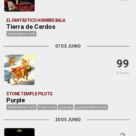
EL FANTÁSTICO HOMBRE BALA
Tierra de Cerdos
alternative rock
07 DE JUNIO
99
4 votos
STONE TEMPLE PILOTS
Purple
alternative rock
hard rock
grunge
psychedelic rock
20 DE JUNIO