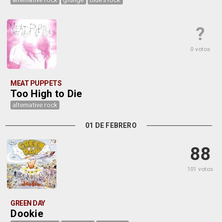
?
0 votos
MEAT PUPPETS
Too High to Die
alternative rock
01 DE FEBRERO
88
101 votos
GREEN DAY
Dookie