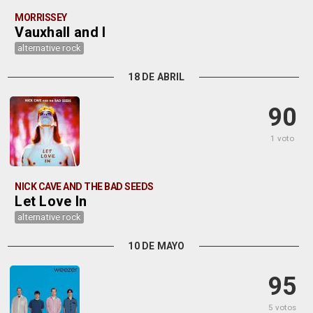
MORRISSEY
Vauxhall and I
alternative rock
18 DE ABRIL
90
1 voto
NICK CAVE AND THE BAD SEEDS
Let Love In
alternative rock
10 DE MAYO
95
5 votos