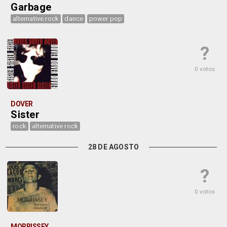
Garbage
alternative rock
dance
power pop
?
0 votos
DOVER
Sister
rock
alternative rock
28 DE AGOSTO
?
0 votos
MORRISSEY