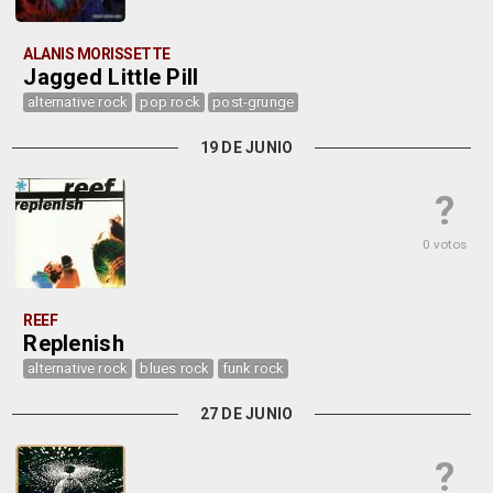
ALANIS MORISSETTE
Jagged Little Pill
alternative rock
pop rock
post-grunge
19 DE JUNIO
?
0 votos
REEF
Replenish
alternative rock
blues rock
funk rock
27 DE JUNIO
?