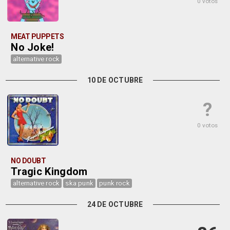
0 votos
MEAT PUPPETS
No Joke!
alternative rock
10 DE OCTUBRE
?
0 votos
NO DOUBT
Tragic Kingdom
alternative rock
ska punk
punk rock
24 DE OCTUBRE