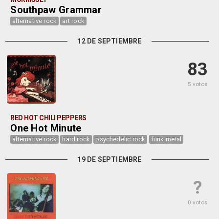
Southpaw Grammar
alternative rock
art rock
12 DE SEPTIEMBRE
83
5 votos
RED HOT CHILI PEPPERS
One Hot Minute
alternative rock
hard rock
psychedelic rock
funk metal
19 DE SEPTIEMBRE
?
0 votos