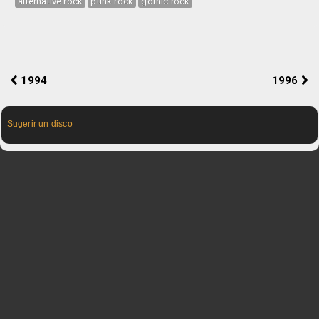
alternative rock
punk rock
gothic rock
1994
1996
Sugerir un disco