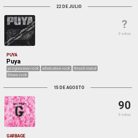
22 DE JULIO
?
0 votos
PUYA
Puya
progressive rock
alternative rock
thrash metal
blues rock
15 DE AGOSTO
90
3 votos
GARBAGE