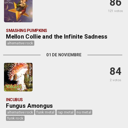
86
121 votos
SMASHING PUMPKINS
Mellon Collie and the Infinite Sadness
alternative rock
01 DE NOVIEMBRE
84
2 votos
INCUBUS
Fungus Amongus
alternative rock
funk metal
rap metal
nu metal
funk rock