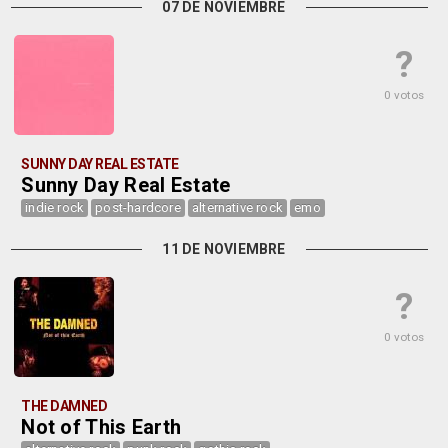
07 DE NOVIEMBRE
?
0 votos
SUNNY DAY REAL ESTATE
Sunny Day Real Estate
indie rock
post-hardcore
alternative rock
emo
11 DE NOVIEMBRE
?
0 votos
THE DAMNED
Not of This Earth