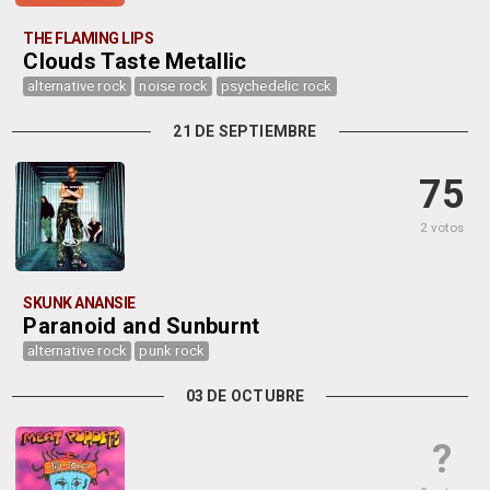
THE FLAMING LIPS
Clouds Taste Metallic
alternative rock
noise rock
psychedelic rock
21 DE SEPTIEMBRE
75
2 votos
SKUNK ANANSIE
Paranoid and Sunburnt
alternative rock
punk rock
03 DE OCTUBRE
?