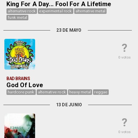
King For A Day... Fool For A Lifetime
alternative rock
experimental rock
alternative metal
funk metal
23 DE MAYO
?
0 votos
BAD BRAINS
God Of Love
hardcore punk
alternative rock
heavy metal
reggae
13 DE JUNIO
?
0 votos