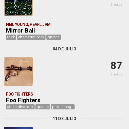
0 votos
NEIL YOUNG, PEARL JAM
Mirror Ball
rock
alternative rock
grunge
04 DE JULIO
87
6 votos
FOO FIGHTERS
Foo Fighters
alternative rock
grunge
post-grunge
11 DE JULIO