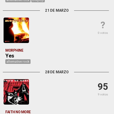
21 DE MARZO
?
0 votos
MORPHINE
Yes
alternative rock
28 DE MARZO
95
9 votos
FAITH NO MORE