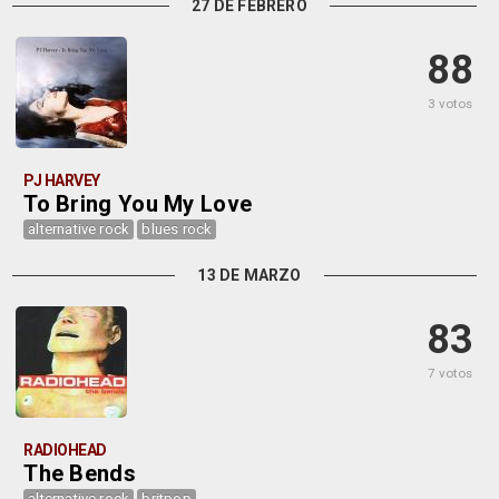
27 DE FEBRERO
88
3 votos
PJ HARVEY
To Bring You My Love
alternative rock
blues rock
13 DE MARZO
83
7 votos
RADIOHEAD
The Bends
alternative rock
britpop