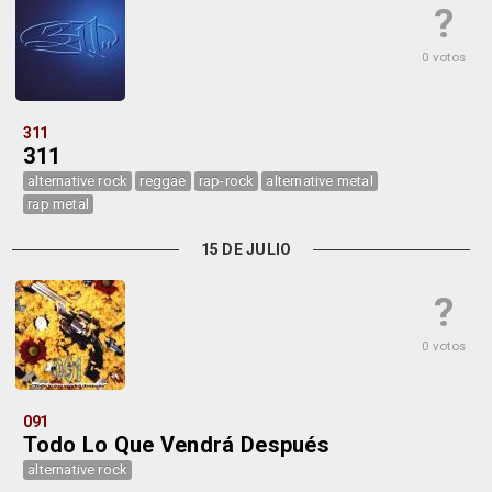
?
0 votos
311
311
alternative rock
reggae
rap-rock
alternative metal
rap metal
15 DE JULIO
?
0 votos
091
Todo Lo Que Vendrá Después
alternative rock