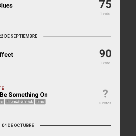
75
Blues
1 voto
22 DE SEPTIEMBRE
90
ffect
1 voto
TE
?
o Be Something On
re
alternative rock
emo
0 votos
04 DE OCTUBRE