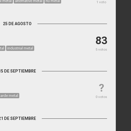
al metal
alternative metal
nu metal
1 voto
25 DE AGOSTO
83
tal
industrial metal
5 votos
15 DE SEPTIEMBRE
?
garde metal
0 votos
21 DE SEPTIEMBRE