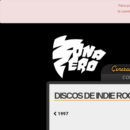
Para po
Si uste
CO
DISCOS DE INDIE RO
1997