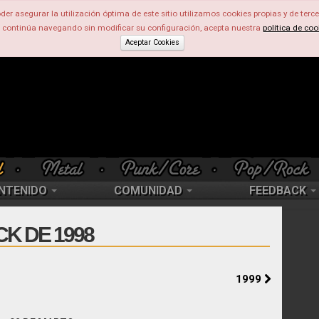
der asegurar la utilización óptima de este sitio utilizamos cookies propias y de terce
d continúa navegando sin modificar su configuración, acepta nuestra
política de coo
Aceptar Cookies
NTENIDO
COMUNIDAD
FEEDBACK
CK DE 1998
1999