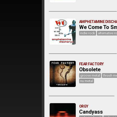
AMPHETAMINE DISCH
We Come To Sm
indie rock
alternative r
FEAR FACTORY
Obsolete
groove metal
thrash me
nu metal
ORGY
Candyass