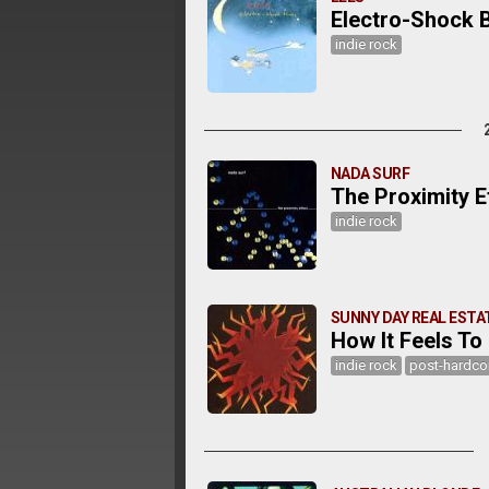
Electro-Shock 
indie rock
NADA SURF
The Proximity E
indie rock
SUNNY DAY REAL ESTA
How It Feels T
indie rock
post-hardco