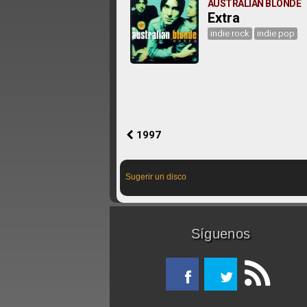
AUSTRALIAN BLONDE
Extra
indie rock
indie pop
1997
Sugerir un disco
Síguenos