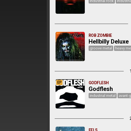
industrial rock
industri
ROB ZOMBIE
Hellbilly Deluxe
groove metal
heavy me
EP
GODFLESH
Godflesh
industrial metal
avant-
EELS