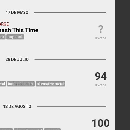
17 DE MAYO
ARGE
?
ash This Time
ock
pop rock
0 votos
28 DE JULIO
94
tal
industrial metal
alternative metal
8 votos
18 DE AGOSTO
100