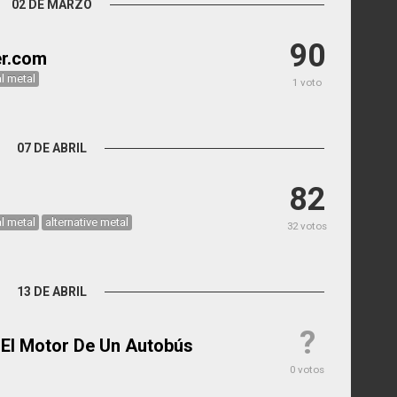
02 DE MARZO
90
er.com
al metal
1 voto
07 DE ABRIL
82
al metal
alternative metal
32 votos
13 DE ABRIL
?
El Motor De Un Autobús
0 votos