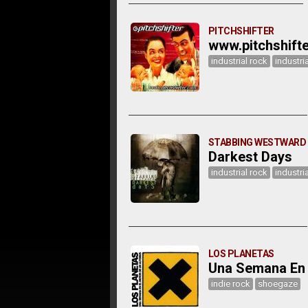
PITCHSHIFTER
www.pitchshift
industrial rock
industri
STABBING WESTWARD
Darkest Days
industrial rock
industri
LOS PLANETAS
Una Semana En 
indie rock
shoegaze