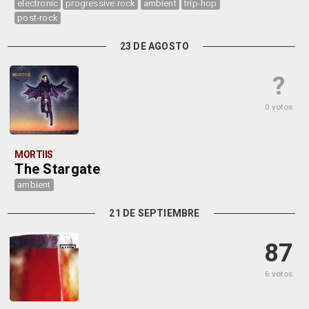
electronic
progressive rock
ambient
trip-hop
post-rock
23 DE AGOSTO
?
0 votos
MORTIIS
The Stargate
ambient
21 DE SEPTIEMBRE
87
6 votos