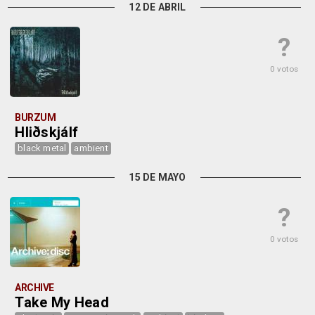
12 DE ABRIL
?
0 votos
BURZUM
Hliðskjálf
black metal
ambient
15 DE MAYO
?
0 votos
ARCHIVE
Take My Head