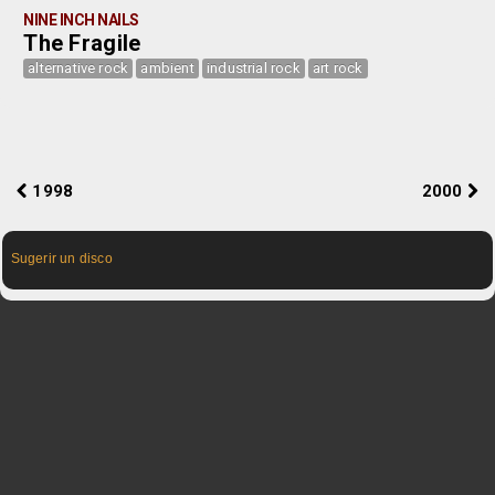
NINE INCH NAILS
The Fragile
alternative rock
ambient
industrial rock
art rock
1998
2000
Sugerir un disco