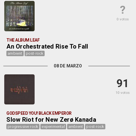
?
0 votos
THE ALBUM LEAF
An Orchestrated Rise To Fall
ambient
post-rock
08 DE MARZO
91
10 votos
GODSPEED YOU! BLACK EMPEROR
Slow Riot for New Zerø Kanada
progressive rock
experimental
ambient
post-rock