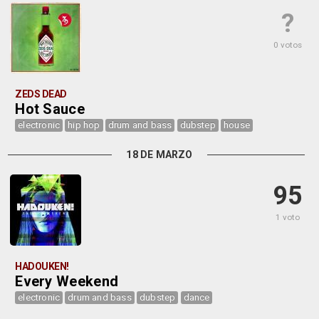
?
0 votos
ZEDS DEAD
Hot Sauce
electronic
hip hop
drum and bass
dubstep
house
18 DE MARZO
95
1 voto
HADOUKEN!
Every Weekend
electronic
drum and bass
dubstep
dance