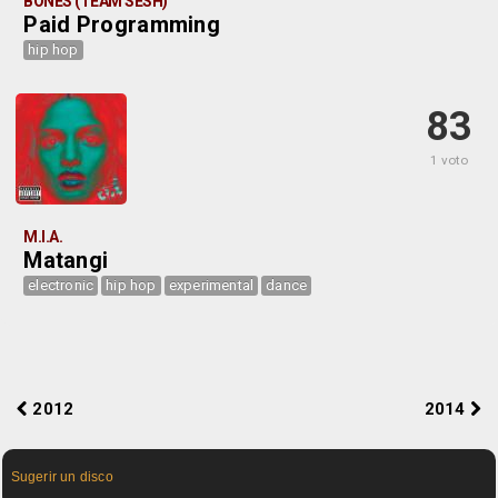
BONES (TEAM SESH)
Paid Programming
hip hop
83
1 voto
M.I.A.
Matangi
electronic
hip hop
experimental
dance
2012
2014
Sugerir un disco