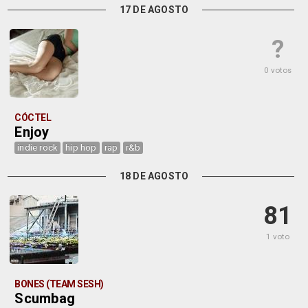
17 DE AGOSTO
?
0 votos
CÓCTEL
Enjoy
indie rock
hip hop
rap
r&b
18 DE AGOSTO
81
1 voto
BONES (TEAM SESH)
Scumbag