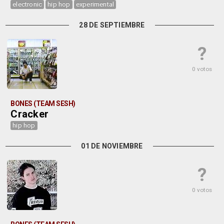
electronic
hip hop
experimental
28 DE SEPTIEMBRE
?
0 votos
BONES (TEAM SESH)
Cracker
hip hop
01 DE NOVIEMBRE
?
0 votos