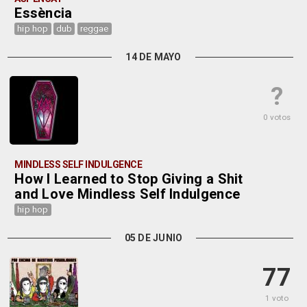
Essència
hip hop
dub
reggae
14 DE MAYO
?
0 votos
MINDLESS SELF INDULGENCE
How I Learned to Stop Giving a Shit
and Love Mindless Self Indulgence
hip hop
05 DE JUNIO
77
1 voto