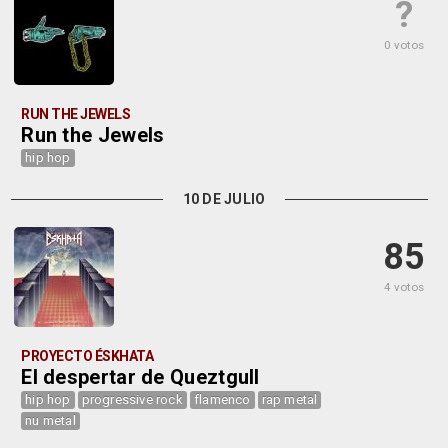
?
0 votos
RUN THE JEWELS
Run the Jewels
hip hop
10 DE JULIO
85
4 votos
PROYECTO ÉSKHATA
El despertar de Queztgull
hip hop
progressive rock
flamenco
rap metal
nu metal