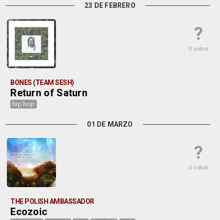
23 DE FEBRERO
?
0 votos
BONES (TEAM SESH)
Return of Saturn
hip hop
01 DE MARZO
?
0 votos
THE POLISH AMBASSADOR
Ecozoic