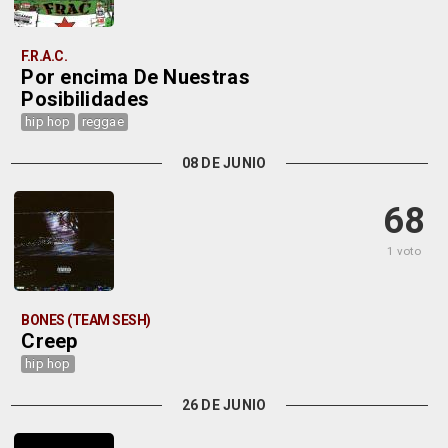
F.R.A.C.
Por encima De Nuestras
Posibilidades
hip hop
reggae
08 DE JUNIO
68
1 voto
BONES (TEAM SESH)
Creep
hip hop
26 DE JUNIO