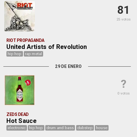
81
25 votos
RIOT PROPAGANDA
United Artists of Revolution
hip hop
rap metal
29 DE ENERO
?
0 votos
ZEDS DEAD
Hot Sauce
electronic
hip hop
drum and bass
dubstep
house