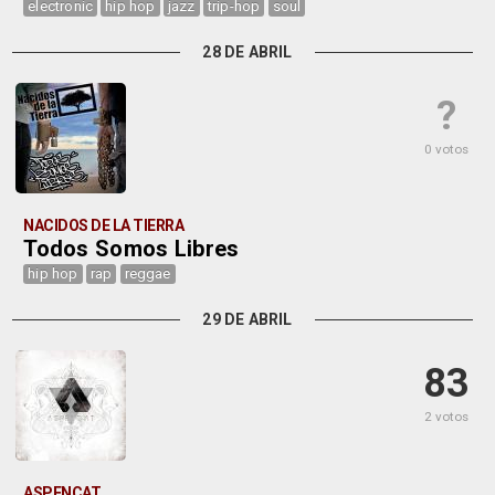
electronic
hip hop
jazz
trip-hop
soul
28 DE ABRIL
?
0 votos
NACIDOS DE LA TIERRA
Todos Somos Libres
hip hop
rap
reggae
29 DE ABRIL
83
2 votos
ASPENCAT