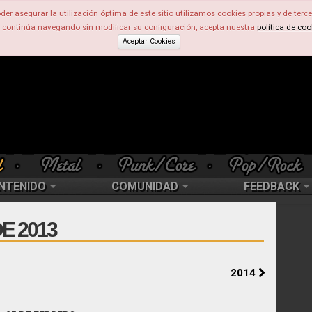
der asegurar la utilización óptima de este sitio utilizamos cookies propias y de terce
d continúa navegando sin modificar su configuración, acepta nuestra
política de coo
Aceptar Cookies
NTENIDO
COMUNIDAD
FEEDBACK
E 2013
2014