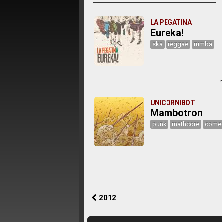
LA PEGATINA
Eureka!
ska
reggae
rumba
UNICORNIBOT
Mambotron
punk
mathcore
come
2012