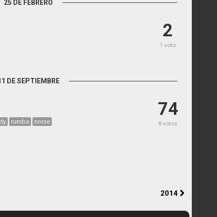
25 DE FEBRERO
2
1 voto
11 DE SEPTIEMBRE
74
dy
rumba
noise
8 votos
2014