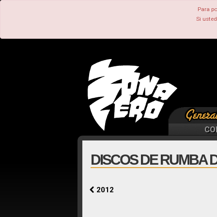
Para po
Si uste
CO
DISCOS DE RUMBA D
2012