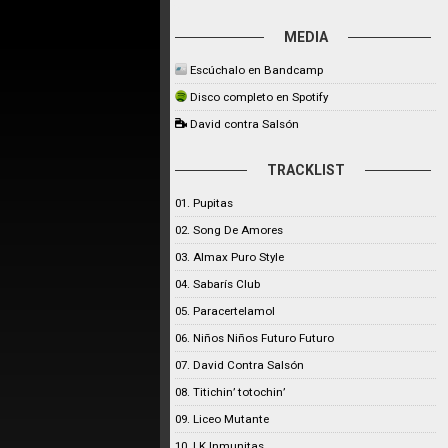
MEDIA
Escúchalo en Bandcamp
Disco completo en Spotify
David contra Salsón
TRACKLIST
01. Pupitas
02. Song De Amores
03. Almax Puro Style
04. Sabarís Club
05. Paracertelamol
06. Niños Niños Futuro Futuro
07. David Contra Salsón
08. Titichin’ totochin’
09. Liceo Mutante
10. LK Inmunitas