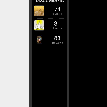
DISCOGRAFÍA
74
8 votos
81
8 votos
83
10 votos