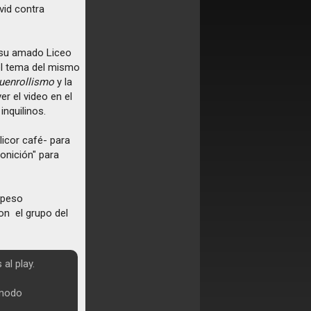
avid contra
a su amado Liceo
 el tema del mismo
uenrollismo
y la
r el video en el
nquilinos.
 licor café- para
onición" para
speso
on el grupo del
al play.
-modo