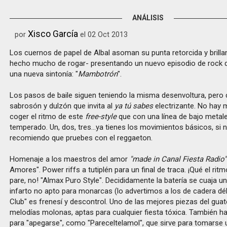
ANÁLISIS
Xisco García
por
el 02 Oct 2013
Los cuernos de papel de Albal asoman su punta retorcida y brilla
hecho mucho de rogar- presentando un nuevo episodio de rock 
una nueva sintonía: "
Mambotrón
".
Los pasos de baile siguen teniendo la misma desenvoltura, pero
sabrosón y dulzón que invita al
ya tú sabes
electrizante. No hay
coger el ritmo de este
free-style
que con una línea de bajo metale
temperado. Un, dos, tres...ya tienes los movimientos básicos, si no
recomiendo que pruebes con el reggaeton.
Homenaje a los maestros del amor
"made in Canal Fiesta Radio"
Amores". Power riffs a tutiplén para un final de traca. ¡Qué el rit
pare, no! "Almax Puro Style". Decididamente la batería se cuaja u
infarto no apto para monarcas (lo advertimos a los de cadera débi
Club" es frenesí y descontrol. Uno de las mejores piezas del gua
melodías molonas, aptas para cualquier fiesta tóxica. También
para "apegarse", como "Pareceltelamol", que sirve para tomarse u