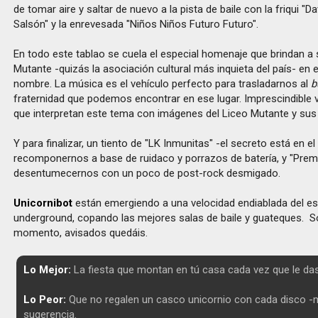
de tomar aire y saltar de nuevo a la pista de baile con la friqui "D
Salsón" y la enrevesada "Niños Niños Futuro Futuro".
En todo este tablao se cuela el especial homenaje que brindan 
Mutante -quizás la asociación cultural más inquieta del país- en
nombre. La música es el vehículo perfecto para trasladarnos al
b
fraternidad que podemos encontrar en ese lugar. Imprescindible ve
que interpretan este tema con imágenes del Liceo Mutante y sus i
Y para finalizar, un tiento de "LK Inmunitas" -el secreto está en el
recomponernos a base de ruidaco y porrazos de batería, y "Prem
desentumecernos con un poco de post-rock desmigado.
Unicornibot
están emergiendo a una velocidad endiablada del e
underground, copando las mejores salas de baile y guateques. S
momento, avisados quedáis.
Lo Mejor:
La fiesta que montan en tú casa cada vez que le das 
Lo Peor:
Que no regalen un casco unicornio con cada disco 
sugerencia.