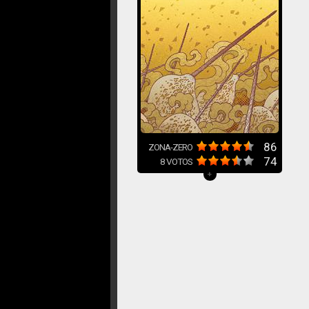
86
ZONA-ZERO
74
8
VOTOS
+