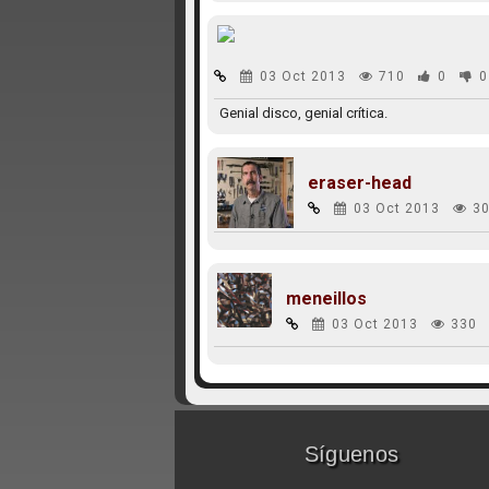
03 Oct 2013
710
0
0
Genial disco, genial crítica.
eraser-head
03 Oct 2013
30
meneillos
03 Oct 2013
330
Síguenos