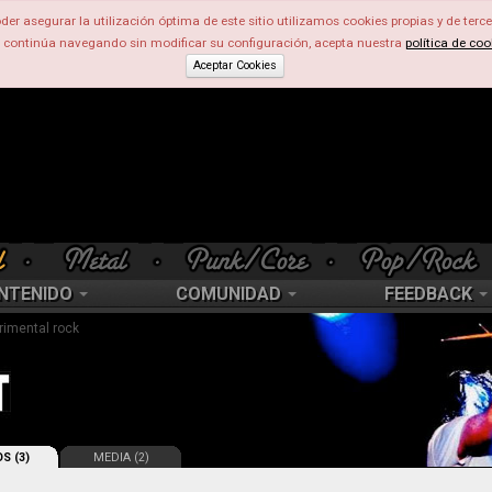
der asegurar la utilización óptima de este sitio utilizamos cookies propias y de terce
d continúa navegando sin modificar su configuración, acepta nuestra
política de coo
Aceptar Cookies
NTENIDO
COMUNIDAD
FEEDBACK
rimental rock
S (3)
MEDIA (2)