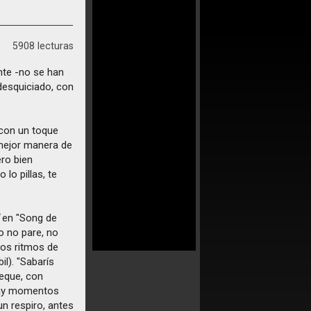
5908 lecturas
nte -no se han
desquiciado, con
 con un toque
 mejor manera de
ro bien
 lo pillas, te
en "Song de
mo no pare, no
nos ritmos de
l). "Sabarís
teque, con
 hay momentos
n respiro, antes