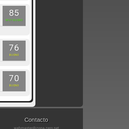
85
MUY BUENO
76
BUENO
70
BUENO
Contacto
webmaster@zona-zero.net