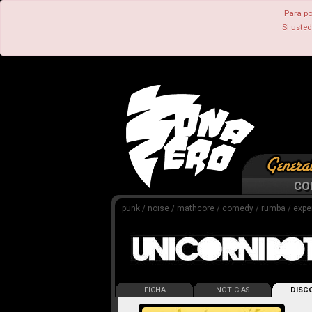
Para po
Si uste
CO
punk / noise / mathcore / comedy / rumba / expe
FICHA
NOTICIAS
DISCO