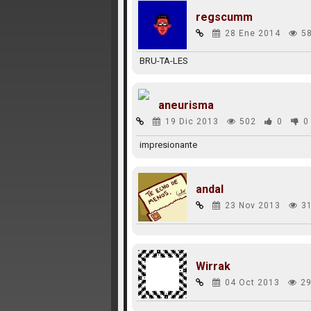
regscumm
28 Ene 2014
5
BRU-TA-LES
aneurisma
19 Dic 2013
502
0
0
impresionante
andal
23 Nov 2013
3
Wirrak
04 Oct 2013
29