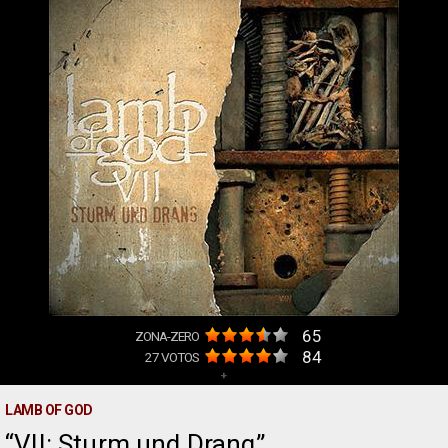
65
ZONA-ZERO
84
27
VOTOS
+
LAMB OF GOD
VII: Sturm und Drang