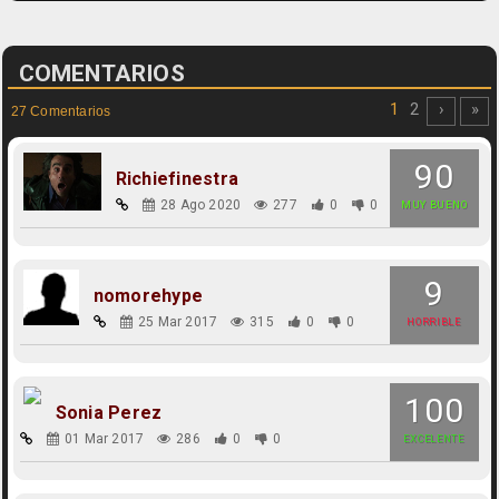
COMENTARIOS
1
2
›
»
27 Comentarios
90
Richiefinestra
28 Ago 2020
277
0
0
MUY BUENO
9
nomorehype
25 Mar 2017
315
0
0
HORRIBLE
100
Sonia Perez
01 Mar 2017
286
0
0
EXCELENTE