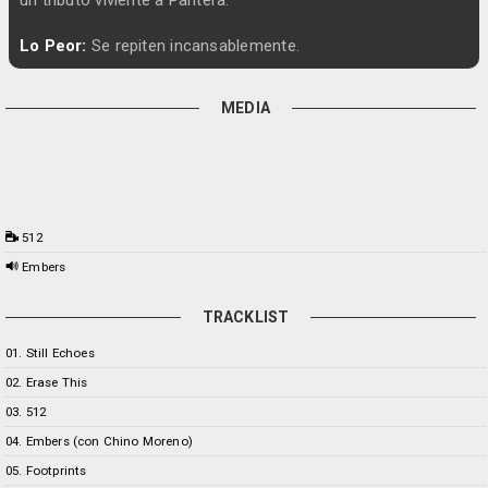
un tributo viviente a Pantera.
Lo Peor:
Se repiten incansablemente.
MEDIA
512
Embers
TRACKLIST
01. Still Echoes
02. Erase This
03. 512
04. Embers (con Chino Moreno)
05. Footprints