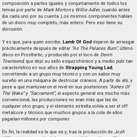
composición a partes iguales y conjuntamente de todos los
temas por parte de
Mark Morton
y
Willie Adler
, cuando antes
iba cada uno por su cuenta. Los mismos componentes hablan
de un disco muy completo, más entero. Pero eso tiene su
discusión.
Y es que, para quien escribe,
Lamb Of God
dejaron de arriesgar
prácticamente después de editar
“As The Palaces Burn”
, último
disco en Prosthetic, y producido por el loco de
Devin
Townsend
, que dejó su sello esquizofrénico y a medio pulir tan
característico en sus años de
Strapping Young Lad
,
convirtiendo a un grupo muy técnico y con un sabor muy
sureño en una máquina de destrozar cráneos. A partir de ahí, y
pese a que mantuvieron el nivel en sus posteriores
“Ashes Of
The Wake”
y
“Sacrament”
, el aspecto general era mucho más
convencional, las producciones no eran más que las de
cualquier otro grupo, y el elemento estrella volvía a ser el riff
metalcore y técnico que muchos grupos a la cola de ellos
pagarían millones por componer.
En fin, la realidad es la que es y, tras la producción de
Josh