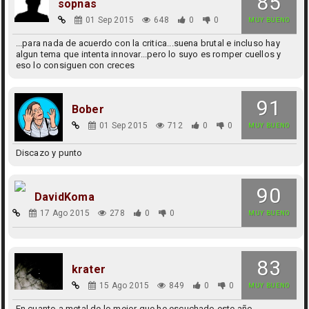
85
sopnas
01 Sep 2015
648
0
0
MUY BUENO
...para nada de acuerdo con la critica...suena brutal e incluso hay
algun tema que intenta innovar...pero lo suyo es romper cuellos y
eso lo consiguen con creces
91
Bober
01 Sep 2015
712
0
0
MUY BUENO
Discazo y punto
90
DavidKoma
17 Ago 2015
278
0
0
MUY BUENO
83
krater
15 Ago 2015
849
0
0
MUY BUENO
En cuanto a metal de lo mejor que he escuchado este año.