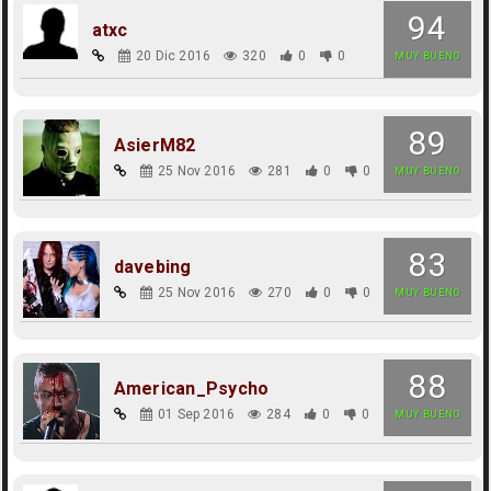
94
atxc
20 Dic 2016
320
0
0
MUY BUENO
89
AsierM82
25 Nov 2016
281
0
0
MUY BUENO
83
davebing
25 Nov 2016
270
0
0
MUY BUENO
88
American_Psycho
01 Sep 2016
284
0
0
MUY BUENO