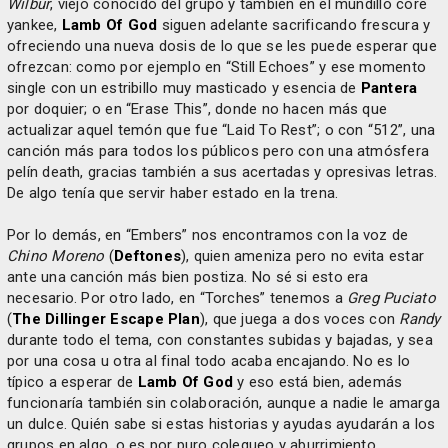
Wilbur
, viejo conocido del grupo y también en el mundillo core
yankee,
Lamb Of God
siguen adelante sacrificando frescura y
ofreciendo una nueva dosis de lo que se les puede esperar que
ofrezcan: como por ejemplo en “Still Echoes” y ese momento
single con un estribillo muy masticado y esencia de
Pantera
por doquier; o en “Erase This”, donde no hacen más que
actualizar aquel temón que fue “Laid To Rest”; o con “512”, una
canción más para todos los públicos pero con una atmósfera
pelín death, gracias también a sus acertadas y opresivas letras.
De algo tenía que servir haber estado en la trena.
Por lo demás, en “Embers” nos encontramos con la voz de
Chino Moreno
(
Deftones
), quien ameniza pero no evita estar
ante una canción más bien postiza. No sé si esto era
necesario. Por otro lado, en “Torches” tenemos a
Greg Puciato
(
The Dillinger Escape Plan
), que juega a dos voces con
Randy
durante todo el tema, con constantes subidas y bajadas, y sea
por una cosa u otra al final todo acaba encajando. No es lo
típico a esperar de
Lamb Of God
y eso está bien, además
funcionaría también sin colaboración, aunque a nadie le amarga
un dulce. Quién sabe si estas historias y ayudas ayudarán a los
grupos en algo, o es por puro colegueo y aburrimiento.