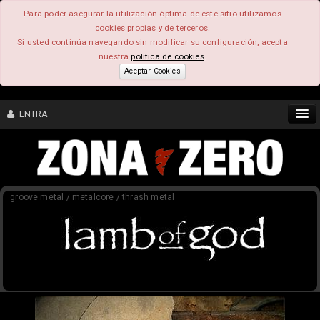
Para poder asegurar la utilización óptima de este sitio utilizamos
cookies propias y de terceros.
Si usted continúa navegando sin modificar su configuración, acepta
nuestra
política de cookies
.
Aceptar Cookies
ENTRA
CONTENIDO
groove metal / metalcore / thrash metal
COMUNIDAD
FEEEDBACK
FOROS