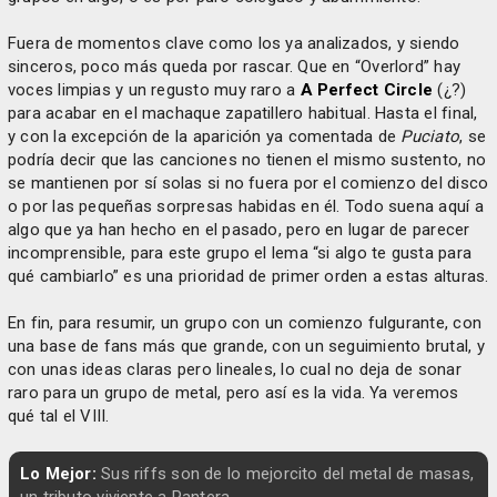
Fuera de momentos clave como los ya analizados, y siendo
sinceros, poco más queda por rascar. Que en “Overlord” hay
voces limpias y un regusto muy raro a
A Perfect Circle
(¿?)
para acabar en el machaque zapatillero habitual. Hasta el final,
y con la excepción de la aparición ya comentada de
Puciato
, se
podría decir que las canciones no tienen el mismo sustento, no
se mantienen por sí solas si no fuera por el comienzo del disco
o por las pequeñas sorpresas habidas en él. Todo suena aquí a
algo que ya han hecho en el pasado, pero en lugar de parecer
incomprensible, para este grupo el lema “si algo te gusta para
qué cambiarlo” es una prioridad de primer orden a estas alturas.
En fin, para resumir, un grupo con un comienzo fulgurante, con
una base de fans más que grande, con un seguimiento brutal, y
con unas ideas claras pero lineales, lo cual no deja de sonar
raro para un grupo de metal, pero así es la vida. Ya veremos
qué tal el VIII.
Lo Mejor:
Sus riffs son de lo mejorcito del metal de masas,