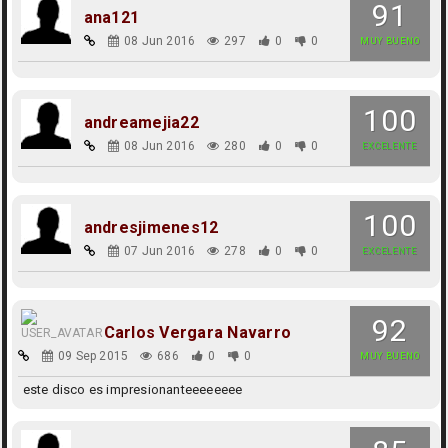
91
ana121
08 Jun 2016
297
0
0
MUY BUENO
100
andreamejia22
08 Jun 2016
280
0
0
EXCELENTE
100
andresjimenes12
07 Jun 2016
278
0
0
EXCELENTE
92
Carlos Vergara Navarro
09 Sep 2015
686
0
0
MUY BUENO
este disco es impresionanteeeeeeee