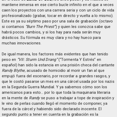
mantiene inmersa en ese cierto bucle infinito en el que a veces
caen los proyectos con una carrera seria y con un ciclo de vida
profesionalizado (grabar, tocar en directo y vuelta a lo mismo).
Este es ya su séptimo paso por una sala de grabación (octavo
si contamos
“Burn The Priest”
) y quien les conozca sabe que
habrá pocos cambios, y si los hay para nada serán muy
drásticos. Su fórmula es muy clara y no hay hueco para
muchas innovaciones.
De igual manera, los factores más evidentes que han tenido
peso en
“VII: Sturm Und Drang”
(“Tormenta Y Estrés” en
español) han sido la estancia en una prisión checa del cantante
Randy Blythe
, acusado de homicidio al morir un fan al que
empujó fuera del escenario, por recordar a grandes rasgos, y
que le costó pasarse un mes en una cárcel usada por los nazis
en la Segunda Guerra Mundial. Y ya sabemos cómo son los
americanos para esto… por lo que toda la maquinaria literaria
en la mente de
Randy
se puso a trabajar a tope de inspiración y
le vino de perlas cuando llegó el momento de componer, ya
fuera de la cárcel y habiendo sido declarado inocente. El
segundo punto a tener en cuenta en la grabación es la