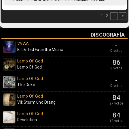
1
2
›
»
DISCOGRAFÍA
VV.AA.
-
Bill & Ted Face the Music
0 votos
Lamb Of God
86
Lamb Of God
3 votos
Lamb Of God
-
The Duke
0 votos
Lamb Of God
84
VII: Sturm und Drang
27 votos
Lamb Of God
84
Resolution
13 votos